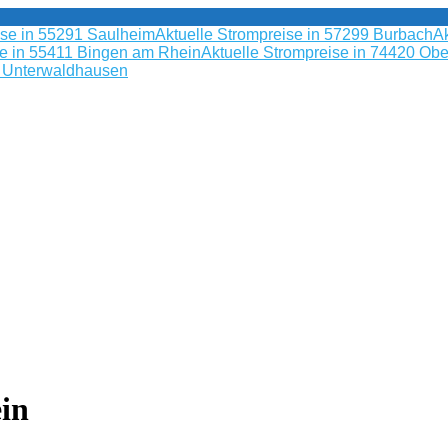
ise in 55291 Saulheim
Aktuelle Strompreise in 57299 Burbach
Ak
se in 55411 Bingen am Rhein
Aktuelle Strompreise in 74420 Obe
9 Unterwaldhausen
in