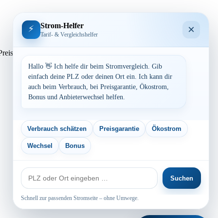
Strom-Helfer
×
⚡
Tarif- & Vergleichshelfer
sen. Preisvergleich: powered by TARIFCHECK24 GmbH Die
Hallo 👋 Ich helfe dir beim Stromvergleich. Gib
einfach deine PLZ oder deinen Ort ein. Ich kann dir
auch beim Verbrauch, bei Preisgarantie, Ökostrom,
Bonus und Anbieterwechsel helfen.
Verbrauch schätzen
Preisgarantie
Ökostrom
Wechsel
Bonus
PLZ
Suchen
oder
Ort
Schnell zur passenden Stromseite – ohne Umwege.