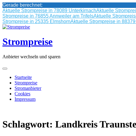
Gerade berechnet:
Aktuelle Strompreise in 78089 Unterkirnach
Aktuelle Strompre
Strompreise in 76855 Annweiler am Trifels
Aktuelle Stromprei
Strompreise in 25335 Elmshorn
Aktuelle Strompreise in 8837
Skip
to
content
Strompreise
Anbieter wechseln und sparen
Startseite
Strompreise
Stromanbieter
Cookies
Impressum
Schlagwort:
Landkreis Traunste