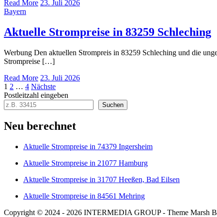
Read More
23. Juli 2026
Bayern
Aktuelle Strompreise in 83259 Schleching
Werbung Den aktuellen Strompreis in 83259 Schleching und die un
Strompreise […]
Read More
23. Juli 2026
Seitennummerierung
1
2
…
4
Nächste
Postleitzahl eingeben
der
Suchen
Beiträge
Neu berechnet
Aktuelle Strompreise in 74379 Ingersheim
Aktuelle Strompreise in 21077 Hamburg
Aktuelle Strompreise in 31707 Heeßen, Bad Eilsen
Aktuelle Strompreise in 84561 Mehring
Copyright © 2024 - 2026 INTERMEDIA GROUP - Theme Marsh B