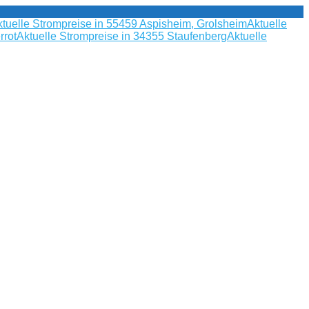
tuelle Strompreise in 55459 Aspisheim, Grolsheim
Aktuelle
rrot
Aktuelle Strompreise in 34355 Staufenberg
Aktuelle