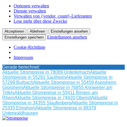
Optionen verwalten
Dienste verwalten
Verwalten von {vendor_count}-Lieferanten
Lese mehr über diese Zwecke
Akzeptieren
Ablehnen
Einstellungen ansehen
Einstellungen ansehen
Einstellungen speichern
Cookie-Richtlinie
Impressum
Gerade berechnet:
Aktuelle Strompreise in 78089 Unterkirnach
Aktuelle
Strompreise in 55291 Saulheim
Aktuelle Strompreise in
57299 Burbach
Aktuelle Strompreise in 55459 Aspisheim,
Grolsheim
Aktuelle Strompreise in 76855 Annweiler am
Trifels
Aktuelle Strompreise in 55411 Bingen am
Rhein
Aktuelle Strompreise in 74420 Oberrot
Aktuelle
Strompreise in 34355 Staufenberg
Aktuelle Strompreise in
25335 Elmshorn
Aktuelle Strompreise in 88379
Unterwaldhausen
Skip
to