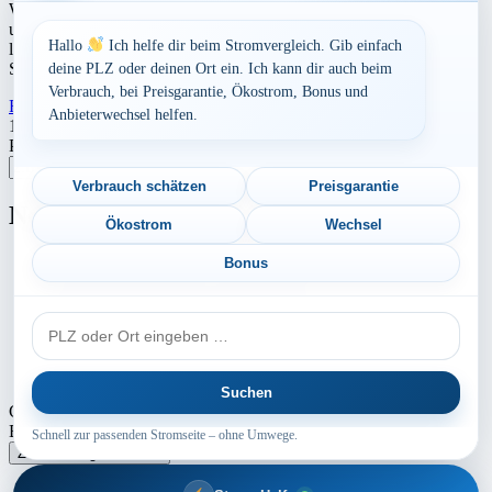
Werbung Den aktuellen Strompreis in 91180 Heideck und die
ungefährend Kosten bei Stromanbietern können Sie hier berechnen
Hallo
Ich helfe dir beim Stromvergleich. Gib einfach
lassen. Preisvergleich: powered by TARIFCHECK24 GmbH Die
Strompreise […]
deine PLZ oder deinen Ort ein. Ich kann dir auch beim
Verbrauch, bei Preisgarantie, Ökostrom, Bonus und
Read More
23. Juli 2026
Anbieterwechsel helfen.
Seitennummerierung
1
2
Nächste
Postleitzahl eingeben
der
Suchen
Beiträge
Verbrauch schätzen
Preisgarantie
Neu berechnet
Ökostrom
Wechsel
Aktuelle Strompreise in 79224 Umkirch
Bonus
Aktuelle Strompreise in 55122 Mainz
PLZ
Aktuelle Strompreise in 73571 Göggingen
oder
Ort
Aktuelle Strompreise in 55619 Hennweiler
Suchen
Copyright © 2024 - 2026 INTERMEDIA GROUP - Theme Marsh
Blog by
Creativ Themes
Schnell zur passenden Stromseite – ohne Umwege.
Zustimmung verwalten