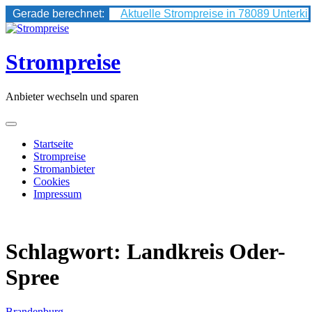
Gerade berechnet:
Aktuelle Strompreise in 78089 Unterki
Skip
to
content
Strompreise
Anbieter wechseln und sparen
Startseite
Strompreise
Stromanbieter
Cookies
Impressum
Schlagwort:
Landkreis Oder-
Spree
Brandenburg