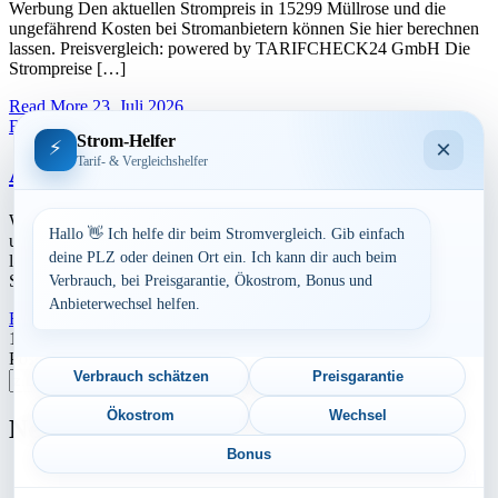
Werbung Den aktuellen Strompreis in 15299 Müllrose und die
ungefährend Kosten bei Stromanbietern können Sie hier berechnen
lassen. Preisvergleich: powered by TARIFCHECK24 GmbH Die
Strompreise […]
Read More
23. Juli 2026
Brandenburg
Strom-Helfer
×
⚡
Tarif- & Vergleichshelfer
Aktuelle Strompreise in 15537 Erkner
Werbung Den aktuellen Strompreis in 15537 Erkner und die
Hallo 👋 Ich helfe dir beim Stromvergleich. Gib einfach
ungefährend Kosten bei Stromanbietern können Sie hier berechnen
deine PLZ oder deinen Ort ein. Ich kann dir auch beim
lassen. Preisvergleich: powered by TARIFCHECK24 GmbH Die
Strompreise […]
Verbrauch, bei Preisgarantie, Ökostrom, Bonus und
Anbieterwechsel helfen.
Read More
23. Juli 2026
Seitennummerierung
1
2
Nächste
Postleitzahl eingeben
der
Verbrauch schätzen
Preisgarantie
Suchen
Beiträge
Ökostrom
Wechsel
Neu berechnet
Bonus
Aktuelle Strompreise in 38486 Klötze, Apenburg-Winterfeld