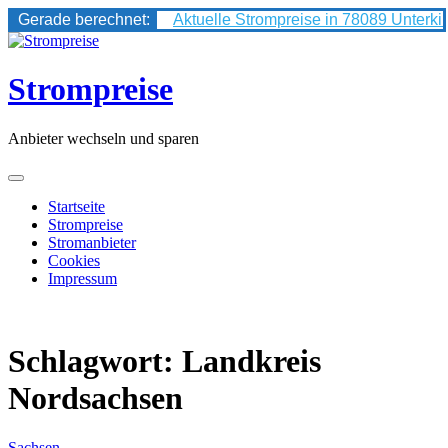
Gerade berechnet:
Aktuelle Strompreise in 78089 Unterki
Skip
to
content
Strompreise
Anbieter wechseln und sparen
Startseite
Strompreise
Stromanbieter
Cookies
Impressum
Schlagwort:
Landkreis
Nordsachsen
Sachsen