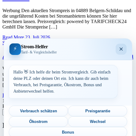
Werbung Den aktuellen Strompreis in 04889 Belgern-Schildau und
die ungefährend Kosten bei Stromanbietern können Sie hier
berechnen lassen. Preisvergleich: powered by TARIFCHECK24
GmbH Die Strompreise […]
Read More
23. Juli 2026
Sachsen
Strom-Helfer
×
⚡
Tarif- & Vergleichshelfer
Aktuelle Strompreise in 04849 Bad Düben
Werbung Den aktuellen Strompreis in 04849 Bad Düben und die
Hallo 👋 Ich helfe dir beim Stromvergleich. Gib einfach
ungefährend Kosten bei Stromanbietern können Sie hier berechnen
deine PLZ oder deinen Ort ein. Ich kann dir auch beim
lassen. Preisvergleich: powered by TARIFCHECK24 GmbH Die
[…]
Verbrauch, bei Preisgarantie, Ökostrom, Bonus und
Anbieterwechsel helfen.
Read More
23. Juli 2026
Seitennummerierung
1
2
Nächste
Postleitzahl eingeben
der
Verbrauch schätzen
Preisgarantie
Suchen
Beiträge
Ökostrom
Wechsel
Neu berechnet
Bonus