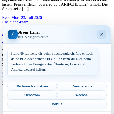
lassen. Preisvergleich: powered by TARIFCHECK24 GmbH Die
Strompreise […]
Read More
23. Juli 2026
Rheinland-Pfalz
Aktuelle Strompreise in 53578
Strom-Helfer
×
⚡
Tarif- & Vergleichshelfer
Windhagen
Werbung Den aktuellen Strompreis in 53578 Windhagen und die
Hallo 👋 Ich helfe dir beim Stromvergleich. Gib einfach
ungefährend Kosten bei Stromanbietern können Sie hier berechnen
deine PLZ oder deinen Ort ein. Ich kann dir auch beim
lassen. Preisvergleich: powered by TARIFCHECK24 GmbH Die
Strompreise […]
Verbrauch, bei Preisgarantie, Ökostrom, Bonus und
Anbieterwechsel helfen.
Read More
23. Juli 2026
Seitennummerierung
1
2
3
Nächste
Postleitzahl eingeben
der
Verbrauch schätzen
Preisgarantie
Suchen
Beiträge
Ökostrom
Wechsel
Neu berechnet
Bonus
Aktuelle Strompreise in 57413 Finnentrop