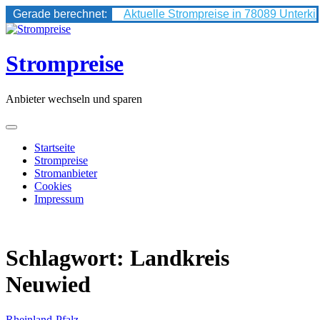
Gerade berechnet:
Aktuelle Strompreise in 78089 Unterki
Skip
to
content
Strompreise
Anbieter wechseln und sparen
Startseite
Strompreise
Stromanbieter
Cookies
Impressum
Schlagwort:
Landkreis
Neuwied
Rheinland-Pfalz