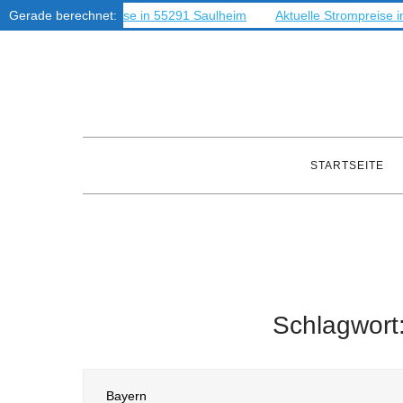
tuelle Strompreise in 55291 Saulheim
Gerade berechnet:
Aktuelle Strompreise in 572
Skip
to
content
STARTSEITE
Schlagwort
Bayern