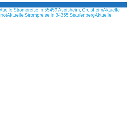
tuelle Strompreise in 55459 Aspisheim, Grolsheim
Aktuelle
rrot
Aktuelle Strompreise in 34355 Staufenberg
Aktuelle