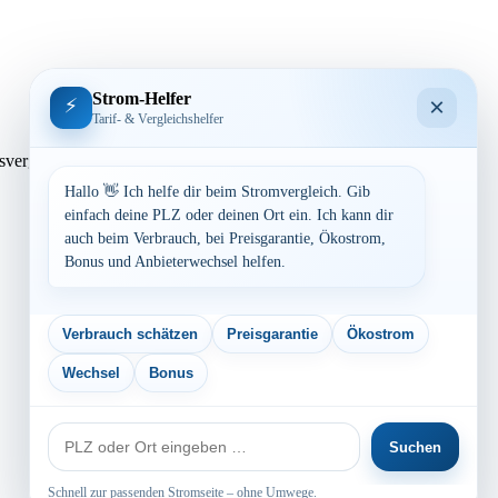
Strom-Helfer
×
⚡
Tarif- & Vergleichshelfer
 Preisvergleich: powered by TARIFCHECK24 GmbH Die Strompreise
Hallo 👋 Ich helfe dir beim Stromvergleich. Gib
einfach deine PLZ oder deinen Ort ein. Ich kann dir
auch beim Verbrauch, bei Preisgarantie, Ökostrom,
Bonus und Anbieterwechsel helfen.
Verbrauch schätzen
Preisgarantie
Ökostrom
Wechsel
Bonus
PLZ
Suchen
oder
Ort
Schnell zur passenden Stromseite – ohne Umwege.