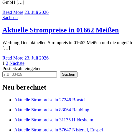
GmbH […]
Read More
23. Juli 2026
Sachsen
Aktuelle Strompreise in 01662 Meißen
Werbung Den aktuellen Strompreis in 01662 Meißen und die ungefä
[…]
Read More
23. Juli 2026
Seitennummerierung
1
2
Nächste
Postleitzahl eingeben
der
Suchen
Beiträge
Neu berechnet
Aktuelle Strompreise in 27246 Borstel
Aktuelle Strompreise in 83064 Raubling
Aktuelle Strompreise in 31135 Hildesheim
Aktuelle Strompreise in 57647 Nistertal, Enspel