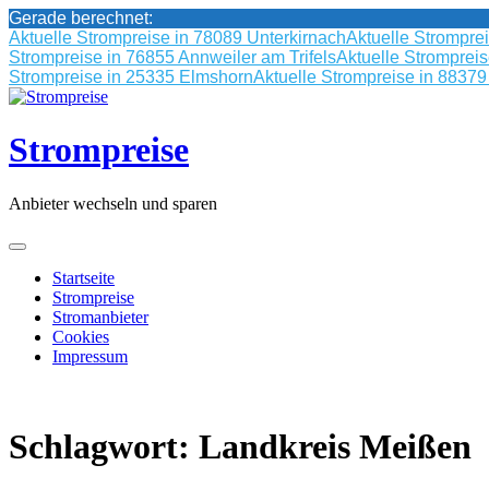
Gerade berechnet:
Aktuelle Strompreise in 78089 Unterkirnach
Aktuelle Strompre
Strompreise in 76855 Annweiler am Trifels
Aktuelle Stromprei
Strompreise in 25335 Elmshorn
Aktuelle Strompreise in 8837
Skip
to
content
Strompreise
Anbieter wechseln und sparen
Startseite
Strompreise
Stromanbieter
Cookies
Impressum
Schlagwort:
Landkreis Meißen