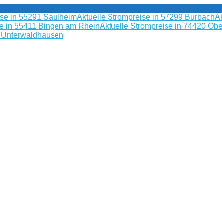
ise in 55291 Saulheim
Aktuelle Strompreise in 57299 Burbach
Ak
se in 55411 Bingen am Rhein
Aktuelle Strompreise in 74420 Obe
9 Unterwaldhausen