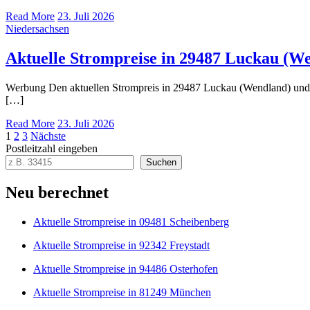
Read More
23. Juli 2026
Niedersachsen
Aktuelle Strompreise in 29487 Luckau (W
Werbung Den aktuellen Strompreis in 29487 Luckau (Wendland) und
[…]
Read More
23. Juli 2026
Seitennummerierung
1
2
3
Nächste
Postleitzahl eingeben
der
Suchen
Beiträge
Neu berechnet
Aktuelle Strompreise in 09481 Scheibenberg
Aktuelle Strompreise in 92342 Freystadt
Aktuelle Strompreise in 94486 Osterhofen
Aktuelle Strompreise in 81249 München