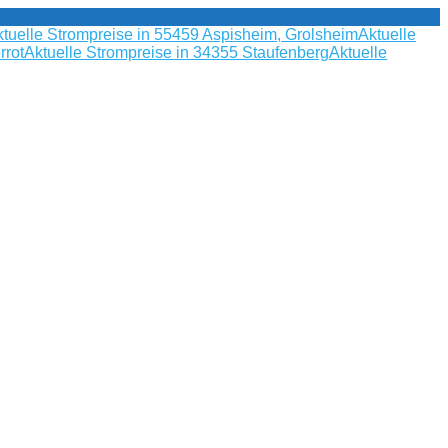
tuelle Strompreise in 55459 Aspisheim, Grolsheim
Aktuelle
rrot
Aktuelle Strompreise in 34355 Staufenberg
Aktuelle