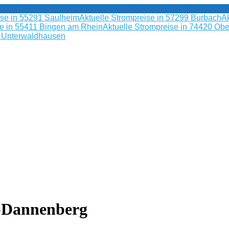
ise in 55291 Saulheim
Aktuelle Strompreise in 57299 Burbach
Ak
se in 55411 Bingen am Rhein
Aktuelle Strompreise in 74420 Obe
9 Unterwaldhausen
-Dannenberg