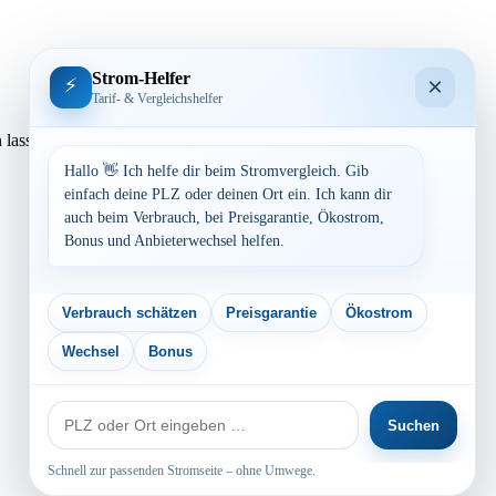
Strom-Helfer
×
⚡
Tarif- & Vergleichshelfer
hnen lassen. Preisvergleich: powered by TARIFCHECK24 GmbH Die
Hallo 👋 Ich helfe dir beim Stromvergleich. Gib
einfach deine PLZ oder deinen Ort ein. Ich kann dir
auch beim Verbrauch, bei Preisgarantie, Ökostrom,
Bonus und Anbieterwechsel helfen.
Verbrauch schätzen
Preisgarantie
Ökostrom
Wechsel
Bonus
PLZ
Suchen
oder
Ort
Schnell zur passenden Stromseite – ohne Umwege.