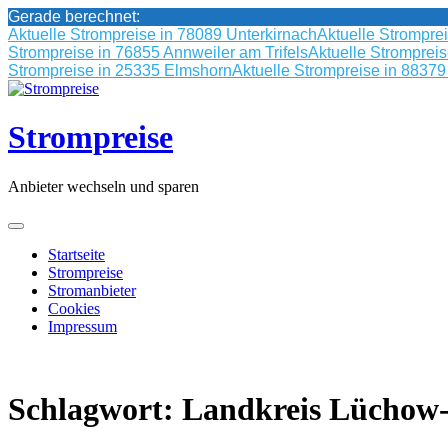
Gerade berechnet:
Aktuelle Strompreise in 78089 Unterkirnach
Aktuelle Strompre
Strompreise in 76855 Annweiler am Trifels
Aktuelle Stromprei
Strompreise in 25335 Elmshorn
Aktuelle Strompreise in 8837
Skip
to
content
Strompreise
Anbieter wechseln und sparen
Startseite
Strompreise
Stromanbieter
Cookies
Impressum
Schlagwort:
Landkreis Lüchow