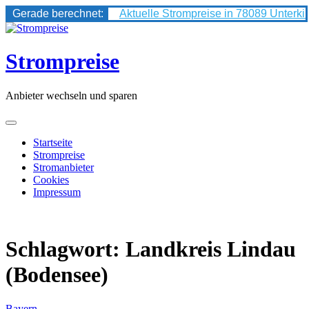
Gerade berechnet:
Aktuelle Strompreise in 78089 Unterki
Skip
to
content
Strompreise
Anbieter wechseln und sparen
Startseite
Strompreise
Stromanbieter
Cookies
Impressum
Schlagwort:
Landkreis Lindau
(Bodensee)
Bayern