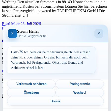
Werbung Den aktuellen Strompreis in 88149 Nonnenhorn und die
ungefährend Kosten bei Stromanbietern können Sie hier berechnen
lassen. Preisvergleich: powered by TARIFCHECK24 GmbH Die
Strompreise […]
Read More
23. Juli 2026
Bayern
Strom-Helfer
×
⚡
Tarif- & Vergleichshelfer
Aktuelle Strompreise in 88175 Scheidegg
Werbung Den aktuellen Strompreis in 88175 Scheidegg und die
Hallo 👋 Ich helfe dir beim Stromvergleich. Gib einfach
ungefährend Kosten bei Stromanbietern können Sie hier berechnen
deine PLZ oder deinen Ort ein. Ich kann dir auch beim
lassen. Preisvergleich: powered by TARIFCHECK24 GmbH Die
Strompreise […]
Verbrauch, bei Preisgarantie, Ökostrom, Bonus und
Anbieterwechsel helfen.
Read More
23. Juli 2026
Seitennummerierung
1
2
Nächste
Postleitzahl eingeben
der
Verbrauch schätzen
Preisgarantie
Suchen
Beiträge
Ökostrom
Wechsel
Neu berechnet
Bonus
Aktuelle Strompreise in 72181 Starzach