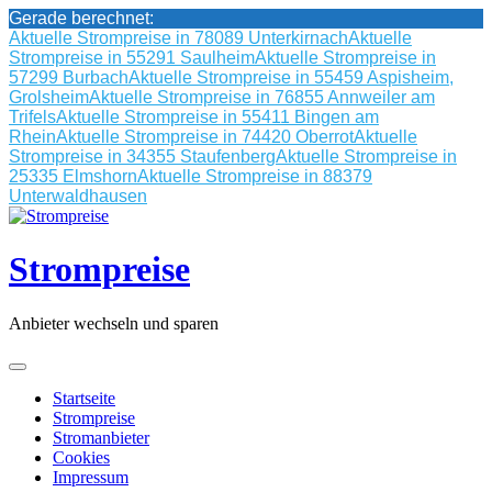
Gerade berechnet:
Aktuelle Strompreise in 78089 Unterkirnach
Aktuelle
Strompreise in 55291 Saulheim
Aktuelle Strompreise in
57299 Burbach
Aktuelle Strompreise in 55459 Aspisheim,
Grolsheim
Aktuelle Strompreise in 76855 Annweiler am
Trifels
Aktuelle Strompreise in 55411 Bingen am
Rhein
Aktuelle Strompreise in 74420 Oberrot
Aktuelle
Strompreise in 34355 Staufenberg
Aktuelle Strompreise in
25335 Elmshorn
Aktuelle Strompreise in 88379
Unterwaldhausen
Skip
to
content
Strompreise
Anbieter wechseln und sparen
Startseite
Strompreise
Stromanbieter
Cookies
Impressum