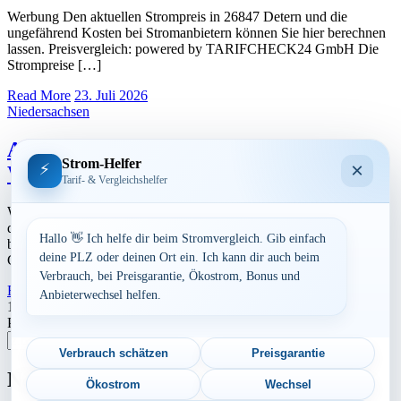
Werbung Den aktuellen Strompreis in 26847 Detern und die
ungefährend Kosten bei Stromanbietern können Sie hier berechnen
lassen. Preisvergleich: powered by TARIFCHECK24 GmbH Die
Strompreise […]
Read More
23. Juli 2026
Niedersachsen
Aktuelle Strompreise in 26810
Strom-Helfer
×
⚡
Westoverledingen
Tarif- & Vergleichshelfer
Werbung Den aktuellen Strompreis in 26810 Westoverledingen und
die ungefährend Kosten bei Stromanbietern können Sie hier
Hallo 👋 Ich helfe dir beim Stromvergleich. Gib einfach
berechnen lassen. Preisvergleich: powered by TARIFCHECK24
deine PLZ oder deinen Ort ein. Ich kann dir auch beim
GmbH Die Strompreise […]
Verbrauch, bei Preisgarantie, Ökostrom, Bonus und
Read More
23. Juli 2026
Anbieterwechsel helfen.
Seitennummerierung
1
2
Nächste
Postleitzahl eingeben
der
Suchen
Beiträge
Verbrauch schätzen
Preisgarantie
Neu berechnet
Ökostrom
Wechsel