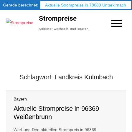
Gerade berechnet:
Aktuelle Strompreise in 78089 Unterkirnach
Skip
Strompreise
to
Anbieter wechseln und sparen
content
Schlagwort:
Landkreis Kulmbach
Bayern
Aktuelle Strompreise in 96369
Weißenbrunn
Werbung Den aktuellen Strompreis in 96369