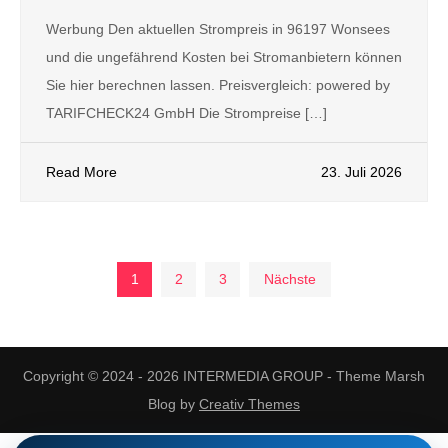
Werbung Den aktuellen Strompreis in 96197 Wonsees
und die ungefährend Kosten bei Stromanbietern können
Sie hier berechnen lassen. Preisvergleich: powered by
TARIFCHECK24 GmbH Die Strompreise […]
Read More
23. Juli 2026
Seitennummerierung
1
2
3
Nächste
der
Copyright © 2024 - 2026 INTERMEDIA GROUP - Theme Marsh
Beiträge
Blog by
Creativ Themes