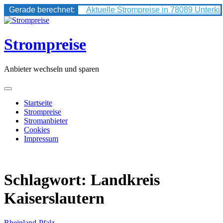
Gerade berechnet:
Aktuelle Strompreise in 78089 Unterki
Skip
to
content
Strompreise
Anbieter wechseln und sparen
Startseite
Strompreise
Stromanbieter
Cookies
Impressum
Schlagwort:
Landkreis
Kaiserslautern
Rheinland-Pfalz