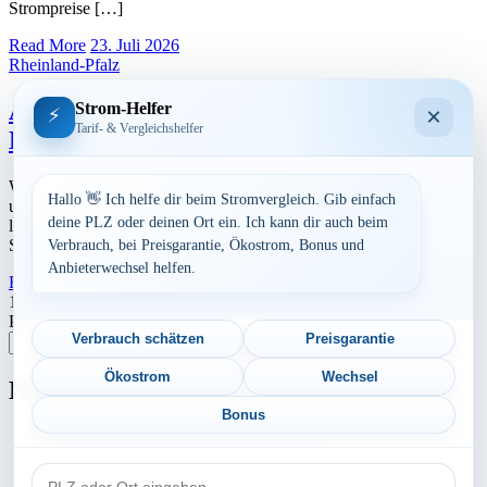
Strompreise […]
Read More
23. Juli 2026
Rheinland-Pfalz
Aktuelle Strompreise in 67680
Strom-Helfer
×
⚡
Tarif- & Vergleichshelfer
Neuhemsbach
Werbung Den aktuellen Strompreis in 67680 Neuhemsbach und die
Hallo 👋 Ich helfe dir beim Stromvergleich. Gib einfach
ungefährend Kosten bei Stromanbietern können Sie hier berechnen
deine PLZ oder deinen Ort ein. Ich kann dir auch beim
lassen. Preisvergleich: powered by TARIFCHECK24 GmbH Die
Strompreise […]
Verbrauch, bei Preisgarantie, Ökostrom, Bonus und
Anbieterwechsel helfen.
Read More
23. Juli 2026
Seitennummerierung
1
2
3
Nächste
Postleitzahl eingeben
der
Verbrauch schätzen
Preisgarantie
Suchen
Beiträge
Ökostrom
Wechsel
Neu berechnet
Bonus
Aktuelle Strompreise in 81549 München
PLZ
Aktuelle Strompreise in 78073 Bad Dürrheim