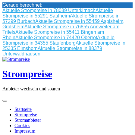
Gerade berechnet:
Aktuelle Strompreise in 78089 Unterkirnach
Aktuelle
Strompreise in 55291 Saulheim
Aktuelle Strompreise in
57299 Burbach
Aktuelle Strompreise in 55459 Aspisheim,
Grolsheim
Aktuelle Strompreise in 76855 Annweiler am
Trifels
Aktuelle Strompreise in 55411 Bingen am
Rhein
Aktuelle Strompreise in 74420 Oberrot
Aktuelle
Strompreise in 34355 Staufenberg
Aktuelle Strompreise in
25335 Elmshorn
Aktuelle Strompreise in 88379
Unterwaldhausen
Skip
to
content
Strompreise
Anbieter wechseln und sparen
Startseite
Strompreise
Stromanbieter
Cookies
Impressum