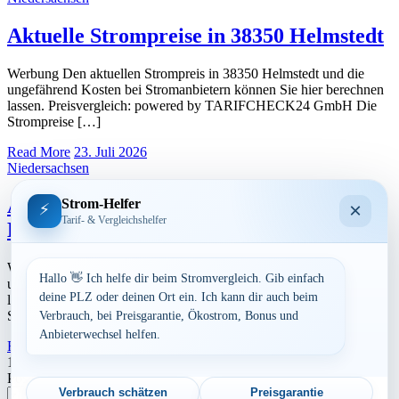
Aktuelle Strompreise in 38350 Helmstedt
Werbung Den aktuellen Strompreis in 38350 Helmstedt und die
ungefährend Kosten bei Stromanbietern können Sie hier berechnen
lassen. Preisvergleich: powered by TARIFCHECK24 GmbH Die
Strompreise […]
Read More
23. Juli 2026
Niedersachsen
Aktuelle Strompreise in 38372
Strom-Helfer
×
⚡
Tarif- & Vergleichshelfer
Büddenstedt
Werbung Den aktuellen Strompreis in 38372 Büddenstedt und die
Hallo 👋 Ich helfe dir beim Stromvergleich. Gib einfach
ungefährend Kosten bei Stromanbietern können Sie hier berechnen
deine PLZ oder deinen Ort ein. Ich kann dir auch beim
lassen. Preisvergleich: powered by TARIFCHECK24 GmbH Die
Strompreise […]
Verbrauch, bei Preisgarantie, Ökostrom, Bonus und
Anbieterwechsel helfen.
Read More
23. Juli 2026
Seitennummerierung
1
2
Nächste
Postleitzahl eingeben
der
Verbrauch schätzen
Preisgarantie
Suchen