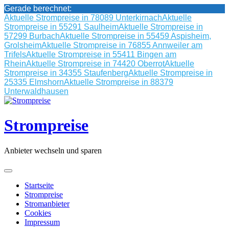
Gerade berechnet:
Aktuelle Strompreise in 78089 Unterkirnach
Aktuelle
Strompreise in 55291 Saulheim
Aktuelle Strompreise in
57299 Burbach
Aktuelle Strompreise in 55459 Aspisheim,
Grolsheim
Aktuelle Strompreise in 76855 Annweiler am
Trifels
Aktuelle Strompreise in 55411 Bingen am
Rhein
Aktuelle Strompreise in 74420 Oberrot
Aktuelle
Strompreise in 34355 Staufenberg
Aktuelle Strompreise in
25335 Elmshorn
Aktuelle Strompreise in 88379
Unterwaldhausen
Skip
to
content
Strompreise
Anbieter wechseln und sparen
Startseite
Strompreise
Stromanbieter
Cookies
Impressum