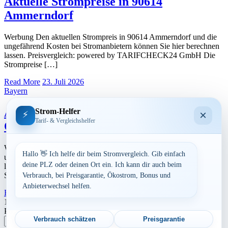
Aktuelle Strompreise in 90614
Ammerndorf
Werbung Den aktuellen Strompreis in 90614 Ammerndorf und die
ungefährend Kosten bei Stromanbietern können Sie hier berechnen
lassen. Preisvergleich: powered by TARIFCHECK24 GmbH Die
Strompreise […]
Read More
23. Juli 2026
Bayern
Aktuelle Strompreise in 90522
Strom-Helfer
×
⚡
Tarif- & Vergleichshelfer
Oberasbach
Werbung Den aktuellen Strompreis in 90522 Oberasbach und die
Hallo 👋 Ich helfe dir beim Stromvergleich. Gib einfach
ungefährend Kosten bei Stromanbietern können Sie hier berechnen
deine PLZ oder deinen Ort ein. Ich kann dir auch beim
lassen. Preisvergleich: powered by TARIFCHECK24 GmbH Die
Strompreise […]
Verbrauch, bei Preisgarantie, Ökostrom, Bonus und
Anbieterwechsel helfen.
Read More
23. Juli 2026
Seitennummerierung
1
2
Nächste
Postleitzahl eingeben
der
Verbrauch schätzen
Preisgarantie
Suchen