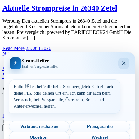
Aktuelle Strompreise in 26340 Zetel
Werbung Den aktuellen Strompreis in 26340 Zetel und die
ungefährend Kosten bei Stromanbietern können Sie hier berechnen
lassen. Preisvergleich: powered by TARIFCHECK24 GmbH Die
Strompreise […]
Read More
23. Juli 2026
Niedersachsen
Strom-Helfer
×
⚡
Aktuelle Strompreise in 26434
Tarif- & Vergleichshelfer
Wangerland
Hallo 👋 Ich helfe dir beim Stromvergleich. Gib einfach
Werbung Den aktuellen Strompreis in 26434 Wangerland und die
deine PLZ oder deinen Ort ein. Ich kann dir auch beim
ungefährend Kosten bei Stromanbietern können Sie hier berechnen
lassen. Preisvergleich: powered by TARIFCHECK24 GmbH Die
Verbrauch, bei Preisgarantie, Ökostrom, Bonus und
Strompreise […]
Anbieterwechsel helfen.
Read More
23. Juli 2026
Postleitzahl eingeben
Verbrauch schätzen
Preisgarantie
Suchen
Ökostrom
Wechsel