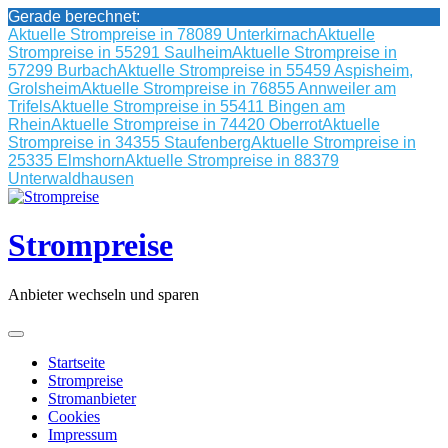
Gerade berechnet:
Aktuelle Strompreise in 78089 Unterkirnach
Aktuelle
Strompreise in 55291 Saulheim
Aktuelle Strompreise in
57299 Burbach
Aktuelle Strompreise in 55459 Aspisheim,
Grolsheim
Aktuelle Strompreise in 76855 Annweiler am
Trifels
Aktuelle Strompreise in 55411 Bingen am
Rhein
Aktuelle Strompreise in 74420 Oberrot
Aktuelle
Strompreise in 34355 Staufenberg
Aktuelle Strompreise in
25335 Elmshorn
Aktuelle Strompreise in 88379
Unterwaldhausen
Skip
to
content
Strompreise
Anbieter wechseln und sparen
Startseite
Strompreise
Stromanbieter
Cookies
Impressum