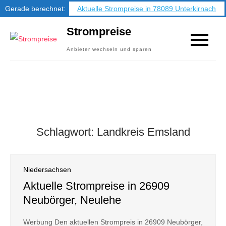
Gerade berechnet:
Aktuelle Strompreise in 78089 Unterkirnach
Skip
Strompreise
to
Anbieter wechseln und sparen
content
Schlagwort:
Landkreis Emsland
Niedersachsen
Aktuelle Strompreise in 26909
Neubörger, Neulehe
Werbung Den aktuellen Strompreis in 26909 Neubörger,