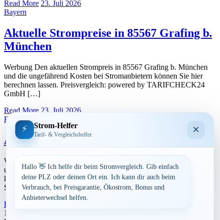
Read More
23. Juli 2026
Bayern
Aktuelle Strompreise in 85567 Grafing b.
München
Werbung Den aktuellen Strompreis in 85567 Grafing b. München
und die ungefährend Kosten bei Stromanbietern können Sie hier
berechnen lassen. Preisvergleich: powered by TARIFCHECK24
GmbH […]
Read More
23. Juli 2026
Bayern
Strom-Helfer
×
⚡
Tarif- & Vergleichshelfer
Aktuelle Strompreise in 85586 Poing
Werbung Den aktuellen Strompreis in 85586 Poing und die
Hallo 👋 Ich helfe dir beim Stromvergleich. Gib einfach
ungefährend Kosten bei Stromanbietern können Sie hier berechnen
deine PLZ oder deinen Ort ein. Ich kann dir auch beim
lassen. Preisvergleich: powered by TARIFCHECK24 GmbH Die
Strompreise […]
Verbrauch, bei Preisgarantie, Ökostrom, Bonus und
Anbieterwechsel helfen.
Read More
23. Juli 2026
Seitennummerierung
1
2
3
Nächste