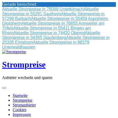
Gerade berechnet:
Aktuelle Strompreise in 78089 Unterkirnach
Aktuelle
Strompreise in 55291 Saulheim
Aktuelle Strompreise in
57299 Burbach
Aktuelle Strompreise in 55459 Aspisheim,
Grolsheim
Aktuelle Strompreise in 76855 Annweiler am
Trifels
Aktuelle Strompreise in 55411 Bingen am
Rhein
Aktuelle Strompreise in 74420 Oberrot
Aktuelle
Strompreise in 34355 Staufenberg
Aktuelle Strompreise in
25335 Elmshorn
Aktuelle Strompreise in 88379
Unterwaldhausen
Skip
to
content
Strompreise
Anbieter wechseln und sparen
Startseite
Strompreise
Stromanbieter
Cookies
Impressum