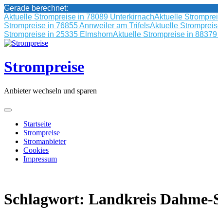
Gerade berechnet:
Aktuelle Strompreise in 78089 Unterkirnach
Aktuelle Strompre
Strompreise in 76855 Annweiler am Trifels
Aktuelle Stromprei
Strompreise in 25335 Elmshorn
Aktuelle Strompreise in 8837
Skip
to
content
Strompreise
Anbieter wechseln und sparen
Startseite
Strompreise
Stromanbieter
Cookies
Impressum
Schlagwort:
Landkreis Dahme-