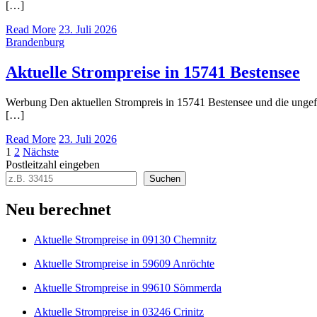
[…]
Read More
23. Juli 2026
Brandenburg
Aktuelle Strompreise in 15741 Bestensee
Werbung Den aktuellen Strompreis in 15741 Bestensee und die ung
[…]
Read More
23. Juli 2026
Seitennummerierung
1
2
Nächste
Postleitzahl eingeben
der
Suchen
Beiträge
Neu berechnet
Aktuelle Strompreise in 09130 Chemnitz
Aktuelle Strompreise in 59609 Anröchte
Aktuelle Strompreise in 99610 Sömmerda
Aktuelle Strompreise in 03246 Crinitz