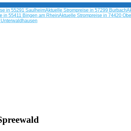
ise in 55291 Saulheim
Aktuelle Strompreise in 57299 Burbach
Ak
se in 55411 Bingen am Rhein
Aktuelle Strompreise in 74420 Obe
9 Unterwaldhausen
Spreewald