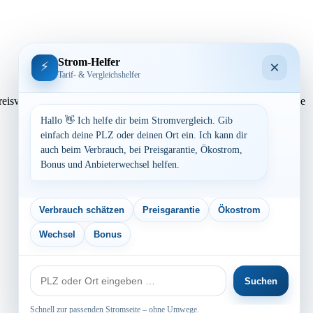
Strom-Helfer
×
⚡
Tarif- & Vergleichshelfer
en. Preisvergleich: powered by TARIFCHECK24 GmbH Die Strompreise
Hallo 👋 Ich helfe dir beim Stromvergleich. Gib
einfach deine PLZ oder deinen Ort ein. Ich kann dir
auch beim Verbrauch, bei Preisgarantie, Ökostrom,
Bonus und Anbieterwechsel helfen.
Verbrauch schätzen
Preisgarantie
Ökostrom
Wechsel
Bonus
PLZ
Suchen
oder
Ort
Schnell zur passenden Stromseite – ohne Umwege.