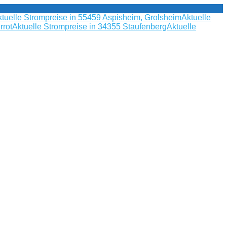
tuelle Strompreise in 55459 Aspisheim, Grolsheim
Aktuelle
rrot
Aktuelle Strompreise in 34355 Staufenberg
Aktuelle