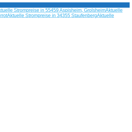
tuelle Strompreise in 55459 Aspisheim, Grolsheim
Aktuelle
rrot
Aktuelle Strompreise in 34355 Staufenberg
Aktuelle