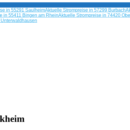
ise in 55291 Saulheim
Aktuelle Strompreise in 57299 Burbach
Ak
se in 55411 Bingen am Rhein
Aktuelle Strompreise in 74420 Obe
9 Unterwaldhausen
rkheim