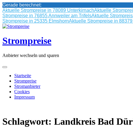
Gerade berechnet:
Aktuelle Strompreise in 78089 Unterkirnach
Aktuelle Strompre
Strompreise in 76855 Annweiler am Trifels
Aktuelle Stromprei
Strompreise in 25335 Elmshorn
Aktuelle Strompreise in 8837
Skip
to
content
Strompreise
Anbieter wechseln und sparen
Startseite
Strompreise
Stromanbieter
Cookies
Impressum
Schlagwort:
Landkreis Bad Dü