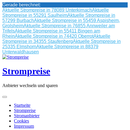
Gerade berechnet:
Aktuelle Strompreise in 78089 Unterkirnach
Aktuelle
Strompreise in 55291 Saulheim
Aktuelle Strompreise in
57299 Burbach
Aktuelle Strompreise in 55459 Aspisheim,
Grolsheim
Aktuelle Strompreise in 76855 Annweiler am
Trifels
Aktuelle Strompreise in 55411 Bingen am
Rhein
Aktuelle Strompreise in 74420 Oberrot
Aktuelle
Strompreise in 34355 Staufenberg
Aktuelle Strompreise in
25335 Elmshorn
Aktuelle Strompreise in 88379
Unterwaldhausen
Skip
to
content
Strompreise
Anbieter wechseln und sparen
Startseite
Strompreise
Stromanbieter
Cookies
Impressum