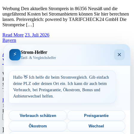
Werbung Den aktuellen Strompreis in 86356 Neusäß und die
ungefährend Kosten bei Stromanbietern können Sie hier berechnen
lassen. Preisvergleich: powered by TARIFCHECK24 GmbH Die
Strompreise […]
Read More
23. Juli 2026
Bayern
Aktuelle Strompreise in 86707
Strom-Helfer
×
⚡
Tarif- & Vergleichshelfer
Westendorf, Kühlenthal
Werbung Den aktuellen Strompreis in 86707 Westendorf,
Hallo 👋 Ich helfe dir beim Stromvergleich. Gib einfach
Kühlenthal und die ungefährend Kosten bei Stromanbietern können
deine PLZ oder deinen Ort ein. Ich kann dir auch beim
Sie hier berechnen lassen. Preisvergleich: powered by
TARIFCHECK24 GmbH Die […]
Verbrauch, bei Preisgarantie, Ökostrom, Bonus und
Anbieterwechsel helfen.
Read More
23. Juli 2026
Seitennummerierung
1
2
…
4
Nächste
Postleitzahl eingeben
der
Verbrauch schätzen
Preisgarantie
Suchen
Beiträge
Ökostrom
Wechsel
Neu berechnet