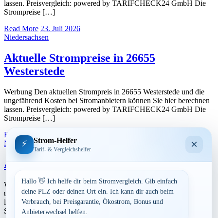
lassen. Preisvergleich: powered by TARIFCHECK24 GmbH Die
Strompreise […]
Read More
23. Juli 2026
Niedersachsen
Aktuelle Strompreise in 26655
Westerstede
Werbung Den aktuellen Strompreis in 26655 Westerstede und die
ungefährend Kosten bei Stromanbietern können Sie hier berechnen
lassen. Preisvergleich: powered by TARIFCHECK24 GmbH Die
Strompreise […]
Read More
23. Juli 2026
Strom-Helfer
×
⚡
Niedersachsen
Tarif- & Vergleichshelfer
Aktuelle Strompreise in 26188 Edewecht
Hallo 👋 Ich helfe dir beim Stromvergleich. Gib einfach
Werbung Den aktuellen Strompreis in 26188 Edewecht und die
deine PLZ oder deinen Ort ein. Ich kann dir auch beim
ungefährend Kosten bei Stromanbietern können Sie hier berechnen
lassen. Preisvergleich: powered by TARIFCHECK24 GmbH Die
Verbrauch, bei Preisgarantie, Ökostrom, Bonus und
Strompreise […]
Anbieterwechsel helfen.