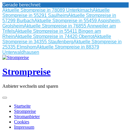
Gerade berechnet:
Aktuelle Strompreise in 78089 Unterkirnach
Aktuelle
Strompreise in 55291 Saulheim
Aktuelle Strompreise in
57299 Burbach
Aktuelle Strompreise in 55459 Aspisheim,
Grolsheim
Aktuelle Strompreise in 76855 Annweiler am
Trifels
Aktuelle Strompreise in 55411 Bingen am
Rhein
Aktuelle Strompreise in 74420 Oberrot
Aktuelle
Strompreise in 34355 Staufenberg
Aktuelle Strompreise in
25335 Elmshorn
Aktuelle Strompreise in 88379
Unterwaldhausen
Skip
to
content
Strompreise
Anbieter wechseln und sparen
Startseite
Strompreise
Stromanbieter
Cookies
Impressum