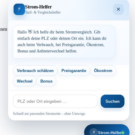
Strom-Helfer
×
⚡
Tarif- & Vergleichshelfer
rechnen lassen. Preisvergleich: powered by TARIFCHECK24 […]
Hallo 👋 Ich helfe dir beim Stromvergleich. Gib
einfach deine PLZ oder deinen Ort ein. Ich kann dir
auch beim Verbrauch, bei Preisgarantie, Ökostrom,
Bonus und Anbieterwechsel helfen.
Verbrauch schätzen
Preisgarantie
Ökostrom
Wechsel
Bonus
PLZ
Suchen
oder
Ort
Schnell zur passenden Stromseite – ohne Umwege.
⚡
Strom-Helfer