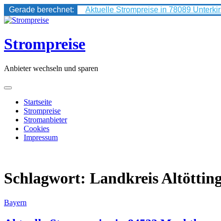
Gerade berechnet:
Aktuelle Strompreise in 78089 Unterki
Skip
to
content
Strompreise
Anbieter wechseln und sparen
Startseite
Strompreise
Stromanbieter
Cookies
Impressum
Schlagwort:
Landkreis Altöttin
Bayern