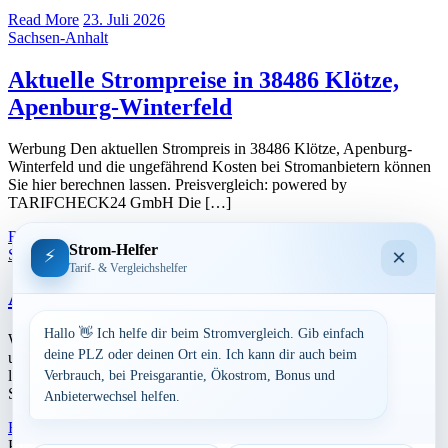
Read More
23. Juli 2026
Sachsen-Anhalt
Aktuelle Strompreise in 38486 Klötze,
Apenburg-Winterfeld
Werbung Den aktuellen Strompreis in 38486 Klötze, Apenburg-
Winterfeld und die ungefährend Kosten bei Stromanbietern können
Sie hier berechnen lassen. Preisvergleich: powered by
TARIFCHECK24 GmbH Die […]
Read More
23. Juli 2026
Strom-Helfer
×
⚡
Sachsen-Anhalt
Tarif- & Vergleichshelfer
Aktuelle Strompreise in 39624 Kalbe
Hallo 👋 Ich helfe dir beim Stromvergleich. Gib einfach
Werbung Den aktuellen Strompreis in 39624 Kalbe und die
deine PLZ oder deinen Ort ein. Ich kann dir auch beim
ungefährend Kosten bei Stromanbietern können Sie hier berechnen
lassen. Preisvergleich: powered by TARIFCHECK24 GmbH Die
Verbrauch, bei Preisgarantie, Ökostrom, Bonus und
Strompreise […]
Anbieterwechsel helfen.
Read More
23. Juli 2026
Postleitzahl eingeben