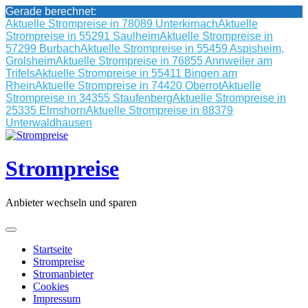
Gerade berechnet:
Aktuelle Strompreise in 78089 Unterkirnach
Aktuelle
Strompreise in 55291 Saulheim
Aktuelle Strompreise in
57299 Burbach
Aktuelle Strompreise in 55459 Aspisheim,
Grolsheim
Aktuelle Strompreise in 76855 Annweiler am
Trifels
Aktuelle Strompreise in 55411 Bingen am
Rhein
Aktuelle Strompreise in 74420 Oberrot
Aktuelle
Strompreise in 34355 Staufenberg
Aktuelle Strompreise in
25335 Elmshorn
Aktuelle Strompreise in 88379
Unterwaldhausen
Skip
to
content
Strompreise
Anbieter wechseln und sparen
Startseite
Strompreise
Stromanbieter
Cookies
Impressum