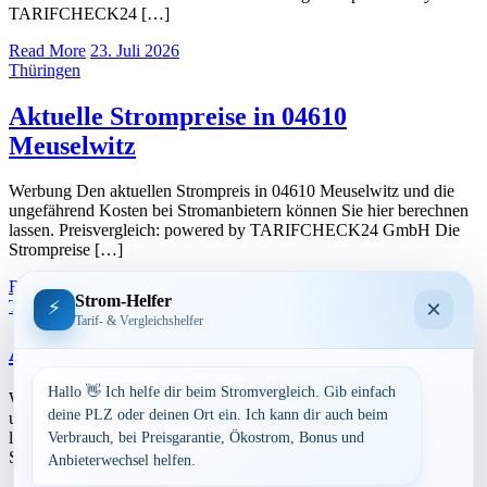
TARIFCHECK24 […]
Read More
23. Juli 2026
Thüringen
Aktuelle Strompreise in 04610
Meuselwitz
Werbung Den aktuellen Strompreis in 04610 Meuselwitz und die
ungefährend Kosten bei Stromanbietern können Sie hier berechnen
lassen. Preisvergleich: powered by TARIFCHECK24 GmbH Die
Strompreise […]
Read More
23. Juli 2026
Strom-Helfer
×
⚡
Thüringen
Tarif- & Vergleichshelfer
Aktuelle Strompreise in 04639 Gößnitz
Hallo 👋 Ich helfe dir beim Stromvergleich. Gib einfach
Werbung Den aktuellen Strompreis in 04639 Gößnitz und die
deine PLZ oder deinen Ort ein. Ich kann dir auch beim
ungefährend Kosten bei Stromanbietern können Sie hier berechnen
lassen. Preisvergleich: powered by TARIFCHECK24 GmbH Die
Verbrauch, bei Preisgarantie, Ökostrom, Bonus und
Strompreise […]
Anbieterwechsel helfen.