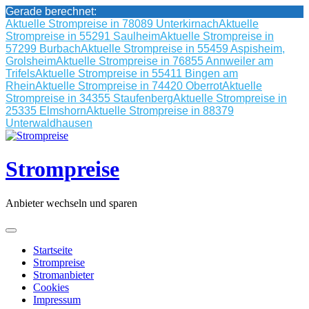
Gerade berechnet:
Aktuelle Strompreise in 78089 Unterkirnach
Aktuelle
Strompreise in 55291 Saulheim
Aktuelle Strompreise in
57299 Burbach
Aktuelle Strompreise in 55459 Aspisheim,
Grolsheim
Aktuelle Strompreise in 76855 Annweiler am
Trifels
Aktuelle Strompreise in 55411 Bingen am
Rhein
Aktuelle Strompreise in 74420 Oberrot
Aktuelle
Strompreise in 34355 Staufenberg
Aktuelle Strompreise in
25335 Elmshorn
Aktuelle Strompreise in 88379
Unterwaldhausen
Skip
to
content
Strompreise
Anbieter wechseln und sparen
Startseite
Strompreise
Stromanbieter
Cookies
Impressum