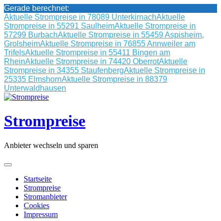
Gerade berechnet:
Aktuelle Strompreise in 78089 Unterkirnach
Aktuelle
Strompreise in 55291 Saulheim
Aktuelle Strompreise in
57299 Burbach
Aktuelle Strompreise in 55459 Aspisheim,
Grolsheim
Aktuelle Strompreise in 76855 Annweiler am
Trifels
Aktuelle Strompreise in 55411 Bingen am
Rhein
Aktuelle Strompreise in 74420 Oberrot
Aktuelle
Strompreise in 34355 Staufenberg
Aktuelle Strompreise in
25335 Elmshorn
Aktuelle Strompreise in 88379
Unterwaldhausen
Skip
to
content
Strompreise
Anbieter wechseln und sparen
Startseite
Strompreise
Stromanbieter
Cookies
Impressum