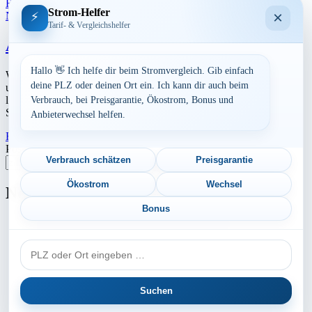
Read More
23. Juli 2026
Strom-Helfer
×
Niedersachsen
⚡
Tarif- & Vergleichshelfer
Aktuelle Strompreise in 38448 Wolfsburg
Hallo 👋 Ich helfe dir beim Stromvergleich. Gib einfach
Werbung Den aktuellen Strompreis in 38448 Wolfsburg und die
deine PLZ oder deinen Ort ein. Ich kann dir auch beim
ungefährend Kosten bei Stromanbietern können Sie hier berechnen
lassen. Preisvergleich: powered by TARIFCHECK24 GmbH Die
Verbrauch, bei Preisgarantie, Ökostrom, Bonus und
Strompreise […]
Anbieterwechsel helfen.
Read More
23. Juli 2026
Postleitzahl eingeben
Verbrauch schätzen
Preisgarantie
Suchen
Ökostrom
Wechsel
Neu berechnet
Bonus
Aktuelle Strompreise in 55491 Büchenbeuren
PLZ
Aktuelle Strompreise in 18317 Saal
oder
Aktuelle Strompreise in 64372 Ober-Ramstadt
Ort
Suchen
Aktuelle Strompreise in 07768 Kahla