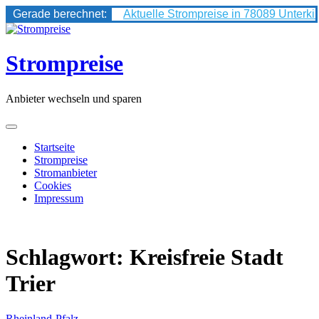
Gerade berechnet:
Aktuelle Strompreise in 78089 Unterki
Skip
to
content
Strompreise
Anbieter wechseln und sparen
Startseite
Strompreise
Stromanbieter
Cookies
Impressum
Schlagwort:
Kreisfreie Stadt
Trier
Rheinland-Pfalz