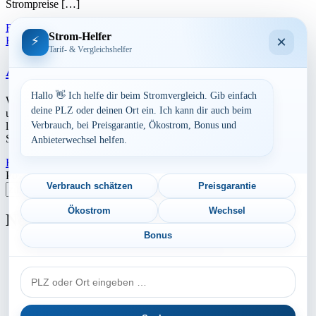
Strompreise […]
Read More
23. Juli 2026
Strom-Helfer
×
⚡
Rheinland-Pfalz
Tarif- & Vergleichshelfer
Aktuelle Strompreise in 54292 Trier
Hallo 👋 Ich helfe dir beim Stromvergleich. Gib einfach
Werbung Den aktuellen Strompreis in 54292 Trier und die
deine PLZ oder deinen Ort ein. Ich kann dir auch beim
ungefährend Kosten bei Stromanbietern können Sie hier berechnen
lassen. Preisvergleich: powered by TARIFCHECK24 GmbH Die
Verbrauch, bei Preisgarantie, Ökostrom, Bonus und
Strompreise […]
Anbieterwechsel helfen.
Read More
23. Juli 2026
Postleitzahl eingeben
Verbrauch schätzen
Preisgarantie
Suchen
Ökostrom
Wechsel
Neu berechnet
Bonus
Aktuelle Strompreise in 07980 Berga/Elster
PLZ
Aktuelle Strompreise in 82343 Pöcking
oder
Ort
Aktuelle Strompreise in 31558 Hagenburg