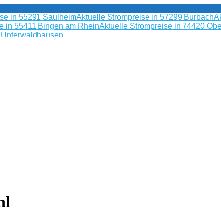
ise in 55291 Saulheim
Aktuelle Strompreise in 57299 Burbach
Ak
se in 55411 Bingen am Rhein
Aktuelle Strompreise in 74420 Obe
9 Unterwaldhausen
hl