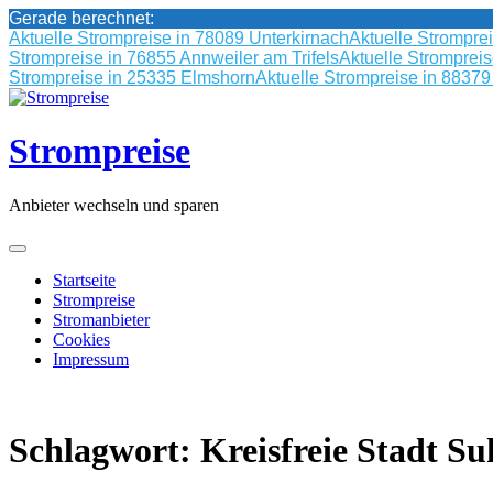
Gerade berechnet:
Aktuelle Strompreise in 78089 Unterkirnach
Aktuelle Strompre
Strompreise in 76855 Annweiler am Trifels
Aktuelle Stromprei
Strompreise in 25335 Elmshorn
Aktuelle Strompreise in 8837
Skip
to
content
Strompreise
Anbieter wechseln und sparen
Startseite
Strompreise
Stromanbieter
Cookies
Impressum
Schlagwort:
Kreisfreie Stadt Su