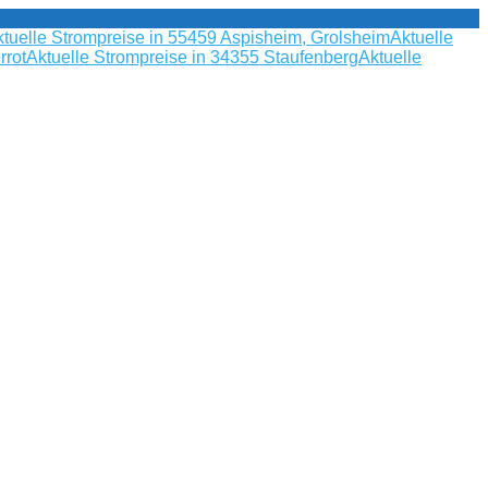
tuelle Strompreise in 55459 Aspisheim, Grolsheim
Aktuelle
rrot
Aktuelle Strompreise in 34355 Staufenberg
Aktuelle