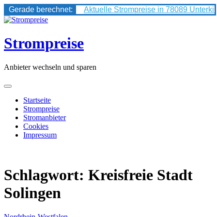
Gerade berechnet:
Aktuelle Strompreise in 78089 Unterki
Skip
to
content
Strompreise
Anbieter wechseln und sparen
Startseite
Strompreise
Stromanbieter
Cookies
Impressum
Schlagwort:
Kreisfreie Stadt
Solingen
Nordrhein-Westfalen