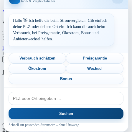
Tarif- & Vergleichshelfer
Aktuelle Strompreise in 42655 Solingen
Hallo 👋 Ich helfe dir beim Stromvergleich. Gib einfach
Werbung Den aktuellen Strompreis in 42655 Solingen und die
deine PLZ oder deinen Ort ein. Ich kann dir auch beim
ungefährend Kosten bei Stromanbietern können Sie hier berechnen
lassen. Preisvergleich: powered by TARIFCHECK24 GmbH Die
Verbrauch, bei Preisgarantie, Ökostrom, Bonus und
Strompreise […]
Anbieterwechsel helfen.
Read More
23. Juli 2026
Postleitzahl eingeben
Verbrauch schätzen
Preisgarantie
Suchen
Ökostrom
Wechsel
Neu berechnet
Bonus
Aktuelle Strompreise in 25724 Neufeld, Schmedeswurth
PLZ
Aktuelle Strompreise in 39590 Tangermünde
oder
Ort
Aktuelle Strompreise in 49597 Rieste
Suchen
Aktuelle Strompreise in 38440 Wolfsburg
Copyright © 2024 - 2026 INTERMEDIA GROUP - Theme Marsh
Schnell zur passenden Stromseite – ohne Umwege.
Blog by
Creativ Themes