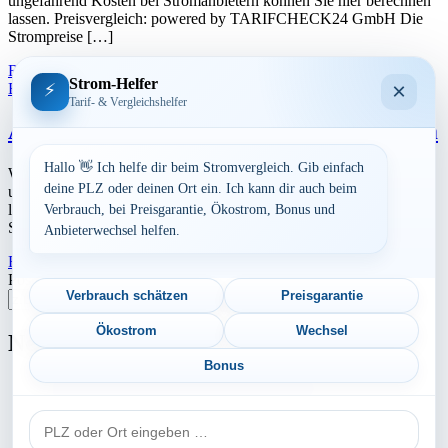
ungefährend Kosten bei Stromanbietern können Sie hier berechnen
lassen. Preisvergleich: powered by TARIFCHECK24 GmbH Die
Strompreise […]
Read More
23. Juli 2026
Strom-Helfer
×
⚡
Bayern
Tarif- & Vergleichshelfer
Aktuelle Strompreise in 83024 Rosenheim
Hallo 👋 Ich helfe dir beim Stromvergleich. Gib einfach
Werbung Den aktuellen Strompreis in 83024 Rosenheim und die
deine PLZ oder deinen Ort ein. Ich kann dir auch beim
ungefährend Kosten bei Stromanbietern können Sie hier berechnen
lassen. Preisvergleich: powered by TARIFCHECK24 GmbH Die
Verbrauch, bei Preisgarantie, Ökostrom, Bonus und
Strompreise […]
Anbieterwechsel helfen.
Read More
23. Juli 2026
Postleitzahl eingeben
Verbrauch schätzen
Preisgarantie
Suchen
Ökostrom
Wechsel
Neu berechnet
Bonus
Aktuelle Strompreise in 74249 Jagsthausen
PLZ
Aktuelle Strompreise in 65606 Villmar
oder