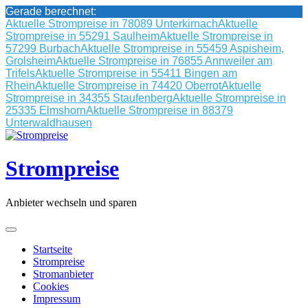
Gerade berechnet:
Aktuelle Strompreise in 78089 Unterkirnach
Aktuelle
Strompreise in 55291 Saulheim
Aktuelle Strompreise in
57299 Burbach
Aktuelle Strompreise in 55459 Aspisheim,
Grolsheim
Aktuelle Strompreise in 76855 Annweiler am
Trifels
Aktuelle Strompreise in 55411 Bingen am
Rhein
Aktuelle Strompreise in 74420 Oberrot
Aktuelle
Strompreise in 34355 Staufenberg
Aktuelle Strompreise in
25335 Elmshorn
Aktuelle Strompreise in 88379
Unterwaldhausen
Skip
to
content
Strompreise
Anbieter wechseln und sparen
Startseite
Strompreise
Stromanbieter
Cookies
Impressum