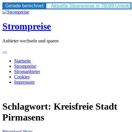
Gerade berechnet:
Aktuelle Strompreise in 78089 Unterki
Skip
to
content
Strompreise
Anbieter wechseln und sparen
Startseite
Strompreise
Stromanbieter
Cookies
Impressum
Schlagwort:
Kreisfreie Stadt
Pirmasens
Rheinland-Pfalz