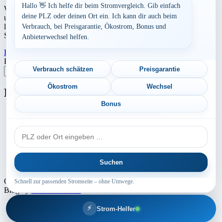
Hallo 👋 Ich helfe dir beim Stromvergleich. Gib einfach
Werbung Den aktuellen Strompreis in 66953 Pirmasens und die
deine PLZ oder deinen Ort ein. Ich kann dir auch beim
ungefährend Kosten bei Stromanbietern können Sie hier berechnen
lassen. Preisvergleich: powered by TARIFCHECK24 GmbH Die
Verbrauch, bei Preisgarantie, Ökostrom, Bonus und
Strompreise […]
Anbieterwechsel helfen.
Read More
23. Juli 2026
Postleitzahl eingeben
Verbrauch schätzen
Preisgarantie
Suchen
Ökostrom
Wechsel
Neu berechnet
Bonus
Aktuelle Strompreise in 83104 Tuntenhausen
PLZ
Aktuelle Strompreise in 88356 Ostrach
oder
Ort
Aktuelle Strompreise in 10317 Berlin Rummelsburg
Suchen
Aktuelle Strompreise in 87772 Pfaffenhausen
Copyright © 2024 - 2026 INTERMEDIA GROUP - Theme Marsh
Schnell zur passenden Stromseite – ohne Umwege.
Blog by
Creativ Themes
⚡
Strom-Helfer