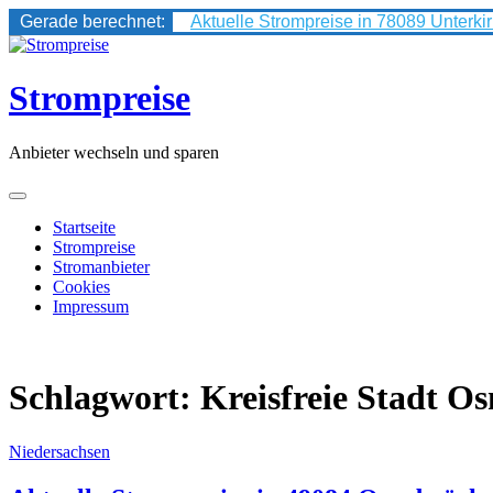
Gerade berechnet:
Aktuelle Strompreise in 78089 Unterki
Skip
to
content
Strompreise
Anbieter wechseln und sparen
Startseite
Strompreise
Stromanbieter
Cookies
Impressum
Schlagwort:
Kreisfreie Stadt O
Niedersachsen