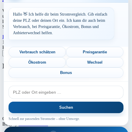
Werbung Den aktuellen Strompreis in 55128 Mainz und die
Hallo 👋 Ich helfe dir beim Stromvergleich. Gib einfach
ungefährend Kosten bei Stromanbietern können Sie hier berechnen
deine PLZ oder deinen Ort ein. Ich kann dir auch beim
lassen. Preisvergleich: powered by TARIFCHECK24 GmbH Die
Strompreise […]
Verbrauch, bei Preisgarantie, Ökostrom, Bonus und
Anbieterwechsel helfen.
Read More
23. Juli 2026
Seitennummerierung
1
2
Nächste
Postleitzahl eingeben
der
Verbrauch schätzen
Preisgarantie
Suchen
Beiträge
Ökostrom
Wechsel
Neu berechnet
Bonus
Aktuelle Strompreise in 08427 Fraureuth
PLZ
Aktuelle Strompreise in 86655 Harburg
oder
Aktuelle Strompreise in 37079 Göttingen
Ort
Suchen
Aktuelle Strompreise in 47051 Duisburg
Copyright © 2024 - 2026 INTERMEDIA GROUP - Theme Marsh
Schnell zur passenden Stromseite – ohne Umwege.
Blog by
Creativ Themes