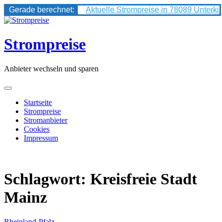
Gerade berechnet:
Aktuelle Strompreise in 78089 Unterki
Skip
to
content
Strompreise
Anbieter wechseln und sparen
Startseite
Strompreise
Stromanbieter
Cookies
Impressum
Schlagwort:
Kreisfreie Stadt
Mainz
Rheinland-Pfalz