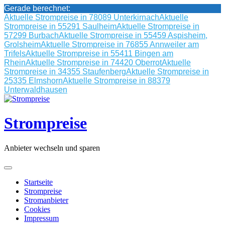
Gerade berechnet:
Aktuelle Strompreise in 78089 Unterkirnach
Aktuelle
Strompreise in 55291 Saulheim
Aktuelle Strompreise in
57299 Burbach
Aktuelle Strompreise in 55459 Aspisheim,
Grolsheim
Aktuelle Strompreise in 76855 Annweiler am
Trifels
Aktuelle Strompreise in 55411 Bingen am
Rhein
Aktuelle Strompreise in 74420 Oberrot
Aktuelle
Strompreise in 34355 Staufenberg
Aktuelle Strompreise in
25335 Elmshorn
Aktuelle Strompreise in 88379
Unterwaldhausen
Skip
to
content
Strompreise
Anbieter wechseln und sparen
Startseite
Strompreise
Stromanbieter
Cookies
Impressum