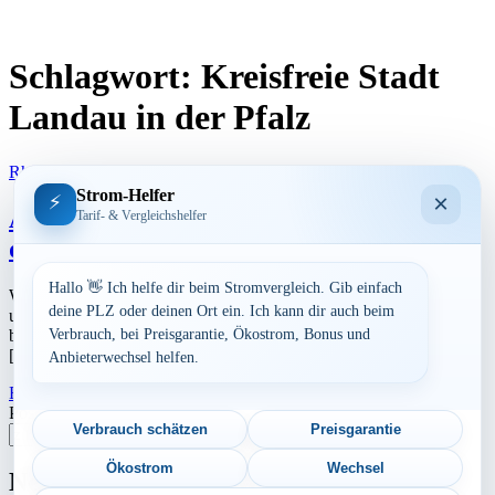
Schlagwort:
Kreisfreie Stadt
Landau in der Pfalz
Rheinland-Pfalz
Strom-Helfer
×
⚡
Aktuelle Strompreise in 76829 Landau in
Tarif- & Vergleichshelfer
der Pfalz
Hallo 👋 Ich helfe dir beim Stromvergleich. Gib einfach
Werbung Den aktuellen Strompreis in 76829 Landau in der Pfalz
deine PLZ oder deinen Ort ein. Ich kann dir auch beim
und die ungefährend Kosten bei Stromanbietern können Sie hier
berechnen lassen. Preisvergleich: powered by TARIFCHECK24
Verbrauch, bei Preisgarantie, Ökostrom, Bonus und
[…]
Anbieterwechsel helfen.
Read More
27. Juli 2026
Postleitzahl eingeben
Verbrauch schätzen
Preisgarantie
Suchen
Ökostrom
Wechsel
Neu berechnet