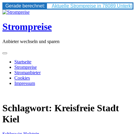
Gerade berechnet:
Aktuelle Strompreise in 78089 Unterki
Skip
to
content
Strompreise
Anbieter wechseln und sparen
Startseite
Strompreise
Stromanbieter
Cookies
Impressum
Schlagwort:
Kreisfreie Stadt
Kiel
Schleswig-Holstein