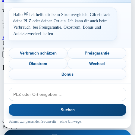
Werbung Den aktuellen Strompreis in 24105 Kiel und die
Hallo 👋 Ich helfe dir beim Stromvergleich. Gib einfach
ungefährend Kosten bei Stromanbietern können Sie hier berechnen
deine PLZ oder deinen Ort ein. Ich kann dir auch beim
lassen. Preisvergleich: powered by TARIFCHECK24 GmbH Die
Strompreise […]
Verbrauch, bei Preisgarantie, Ökostrom, Bonus und
Anbieterwechsel helfen.
Read More
23. Juli 2026
Seitennummerierung
1
2
Nächste
Postleitzahl eingeben
der
Verbrauch schätzen
Preisgarantie
Suchen
Beiträge
Ökostrom
Wechsel
Neu berechnet
Bonus
Aktuelle Strompreise in 96242 Sonnefeld
PLZ
Aktuelle Strompreise in 04159 Leipzig
oder
Aktuelle Strompreise in 63579 Freigericht
Ort
Suchen
Aktuelle Strompreise in 71131 Jettingen
Copyright © 2024 - 2026 INTERMEDIA GROUP - Theme Marsh
Schnell zur passenden Stromseite – ohne Umwege.
Blog by
Creativ Themes