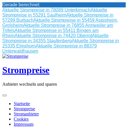
Gerade berechnet:
Aktuelle Strompreise in 78089 Unterkirnach
Aktuelle
Strompreise in 55291 Saulheim
Aktuelle Strompreise in
57299 Burbach
Aktuelle Strompreise in 55459 Aspisheim,
Grolsheim
Aktuelle Strompreise in 76855 Annweiler am
Trifels
Aktuelle Strompreise in 55411 Bingen am
Rhein
Aktuelle Strompreise in 74420 Oberrot
Aktuelle
Strompreise in 34355 Staufenberg
Aktuelle Strompreise in
25335 Elmshorn
Aktuelle Strompreise in 88379
Unterwaldhausen
Skip
to
content
Strompreise
Anbieter wechseln und sparen
Startseite
Strompreise
Stromanbieter
Cookies
Impressum