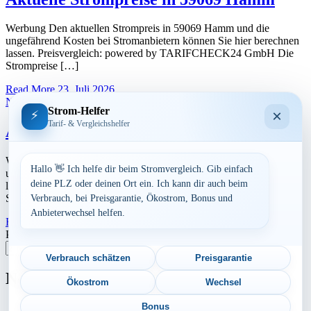
Werbung Den aktuellen Strompreis in 59069 Hamm und die
ungefährend Kosten bei Stromanbietern können Sie hier berechnen
lassen. Preisvergleich: powered by TARIFCHECK24 GmbH Die
Strompreise […]
Read More
23. Juli 2026
Nordrhein-Westfalen
Strom-Helfer
×
⚡
Tarif- & Vergleichshelfer
Aktuelle Strompreise in 59077 Hamm
Werbung Den aktuellen Strompreis in 59077 Hamm und die
Hallo 👋 Ich helfe dir beim Stromvergleich. Gib einfach
ungefährend Kosten bei Stromanbietern können Sie hier berechnen
deine PLZ oder deinen Ort ein. Ich kann dir auch beim
lassen. Preisvergleich: powered by TARIFCHECK24 GmbH Die
Strompreise […]
Verbrauch, bei Preisgarantie, Ökostrom, Bonus und
Anbieterwechsel helfen.
Read More
23. Juli 2026
Postleitzahl eingeben
Suchen
Verbrauch schätzen
Preisgarantie
Neu berechnet
Ökostrom
Wechsel
Bonus
Aktuelle Strompreise in 97500 Ebelsbach