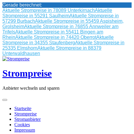
Gerade berechnet:
Aktuelle Strompreise in 78089 Unterkirnach
Aktuelle
Strompreise in 55291 Saulheim
Aktuelle Strompreise in
57299 Burbach
Aktuelle Strompreise in 55459 Aspisheim,
Grolsheim
Aktuelle Strompreise in 76855 Annweiler am
Trifels
Aktuelle Strompreise in 55411 Bingen am
Rhein
Aktuelle Strompreise in 74420 Oberrot
Aktuelle
Strompreise in 34355 Staufenberg
Aktuelle Strompreise in
25335 Elmshorn
Aktuelle Strompreise in 88379
Unterwaldhausen
Skip
to
content
Strompreise
Anbieter wechseln und sparen
Startseite
Strompreise
Stromanbieter
Cookies
Impressum