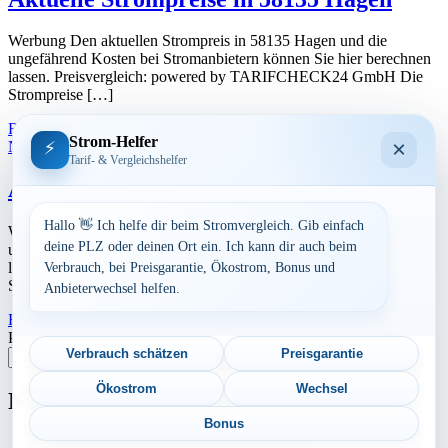
Werbung Den aktuellen Strompreis in 58135 Hagen und die
ungefährend Kosten bei Stromanbietern können Sie hier berechnen
lassen. Preisvergleich: powered by TARIFCHECK24 GmbH Die
Strompreise […]
Read More
23. Juli 2026
Strom-Helfer
×
⚡
Nordrhein-Westfalen
Tarif- & Vergleichshelfer
Aktuelle Strompreise in 58119 Hagen
Hallo 👋 Ich helfe dir beim Stromvergleich. Gib einfach
Werbung Den aktuellen Strompreis in 58119 Hagen und die
deine PLZ oder deinen Ort ein. Ich kann dir auch beim
ungefährend Kosten bei Stromanbietern können Sie hier berechnen
lassen. Preisvergleich: powered by TARIFCHECK24 GmbH Die
Verbrauch, bei Preisgarantie, Ökostrom, Bonus und
Strompreise […]
Anbieterwechsel helfen.
Read More
23. Juli 2026
Postleitzahl eingeben
Verbrauch schätzen
Preisgarantie
Suchen
Ökostrom
Wechsel
Neu berechnet
Bonus
Aktuelle Strompreise in 24119 Kronshagen