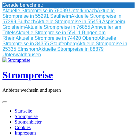
Gerade berechnet:
Aktuelle Strompreise in 78089 Unterkirnach
Aktuelle
Strompreise in 55291 Saulheim
Aktuelle Strompreise in
57299 Burbach
Aktuelle Strompreise in 55459 Aspisheim,
Grolsheim
Aktuelle Strompreise in 76855 Annweiler am
Trifels
Aktuelle Strompreise in 55411 Bingen am
Rhein
Aktuelle Strompreise in 74420 Oberrot
Aktuelle
Strompreise in 34355 Staufenberg
Aktuelle Strompreise in
25335 Elmshorn
Aktuelle Strompreise in 88379
Unterwaldhausen
Skip
to
content
Strompreise
Anbieter wechseln und sparen
Startseite
Strompreise
Stromanbieter
Cookies
Impressum