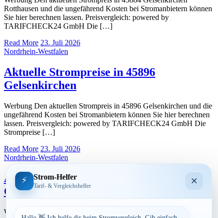
Rotthausen und die ungefährend Kosten bei Stromanbietern können
Sie hier berechnen lassen. Preisvergleich: powered by
TARIFCHECK24 GmbH Die […]
Read More
23. Juli 2026
Nordrhein-Westfalen
Aktuelle Strompreise in 45896
Gelsenkirchen
Werbung Den aktuellen Strompreis in 45896 Gelsenkirchen und die
ungefährend Kosten bei Stromanbietern können Sie hier berechnen
lassen. Preisvergleich: powered by TARIFCHECK24 GmbH Die
Strompreise […]
Read More
23. Juli 2026
Nordrhein-Westfalen
Aktuelle Strompreise in 45889
Strom-Helfer
×
⚡
Tarif- & Vergleichshelfer
Gelsenkirchen
Werbung Den aktuellen Strompreis in 45889 Gelsenkirchen und die
Hallo 👋 Ich helfe dir beim Stromvergleich. Gib einfach