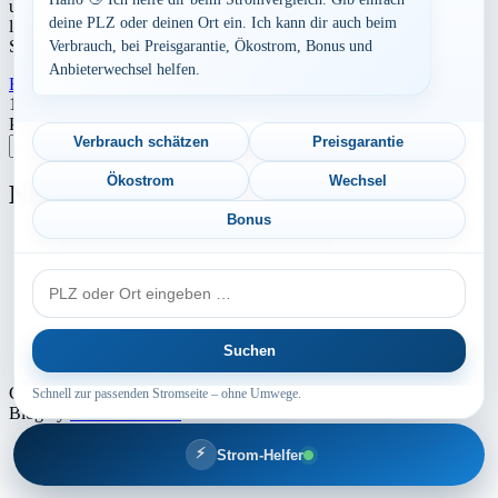
ungefährend Kosten bei Stromanbietern können Sie hier berechnen
deine PLZ oder deinen Ort ein. Ich kann dir auch beim
lassen. Preisvergleich: powered by TARIFCHECK24 GmbH Die
Strompreise […]
Verbrauch, bei Preisgarantie, Ökostrom, Bonus und
Anbieterwechsel helfen.
Read More
23. Juli 2026
Seitennummerierung
1
2
Nächste
Postleitzahl eingeben
der
Verbrauch schätzen
Preisgarantie
Suchen
Beiträge
Ökostrom
Wechsel
Neu berechnet
Bonus
Aktuelle Strompreise in 25866 Mildstedt
PLZ
Aktuelle Strompreise in 15234 Frankfurt/ Oder
oder
Aktuelle Strompreise in 77790 Steinach
Ort
Suchen
Aktuelle Strompreise in 67433 Neustadt an der Weinstraße
Copyright © 2024 - 2026 INTERMEDIA GROUP - Theme Marsh
Schnell zur passenden Stromseite – ohne Umwege.
Blog by
Creativ Themes
⚡
Strom-Helfer