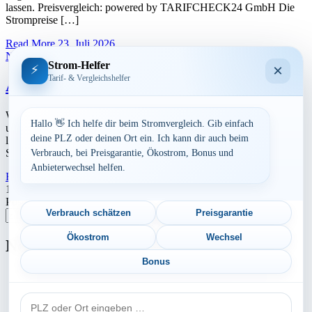
lassen. Preisvergleich: powered by TARIFCHECK24 GmbH Die
Strompreise […]
Read More
23. Juli 2026
Nordrhein-Westfalen
Strom-Helfer
×
⚡
Tarif- & Vergleichshelfer
Aktuelle Strompreise in 47259 Duisburg
Werbung Den aktuellen Strompreis in 47259 Duisburg und die
Hallo 👋 Ich helfe dir beim Stromvergleich. Gib einfach
ungefährend Kosten bei Stromanbietern können Sie hier berechnen
deine PLZ oder deinen Ort ein. Ich kann dir auch beim
lassen. Preisvergleich: powered by TARIFCHECK24 GmbH Die
Strompreise […]
Verbrauch, bei Preisgarantie, Ökostrom, Bonus und
Anbieterwechsel helfen.
Read More
23. Juli 2026
Seitennummerierung
1
2
3
Nächste
Postleitzahl eingeben
der
Verbrauch schätzen
Preisgarantie
Suchen
Beiträge
Ökostrom
Wechsel
Neu berechnet
Bonus
Aktuelle Strompreise in 96279 Weidhausen b. Coburg
PLZ
Aktuelle Strompreise in 47239 Duisburg
oder