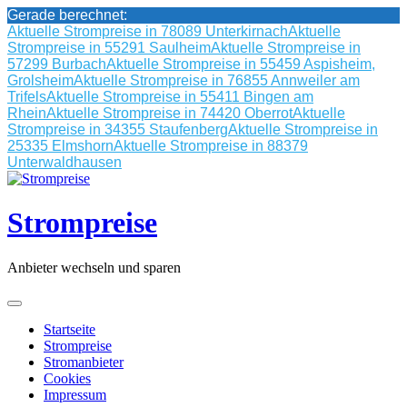
Gerade berechnet:
Aktuelle Strompreise in 78089 Unterkirnach
Aktuelle
Strompreise in 55291 Saulheim
Aktuelle Strompreise in
57299 Burbach
Aktuelle Strompreise in 55459 Aspisheim,
Grolsheim
Aktuelle Strompreise in 76855 Annweiler am
Trifels
Aktuelle Strompreise in 55411 Bingen am
Rhein
Aktuelle Strompreise in 74420 Oberrot
Aktuelle
Strompreise in 34355 Staufenberg
Aktuelle Strompreise in
25335 Elmshorn
Aktuelle Strompreise in 88379
Unterwaldhausen
Skip
to
content
Strompreise
Anbieter wechseln und sparen
Startseite
Strompreise
Stromanbieter
Cookies
Impressum