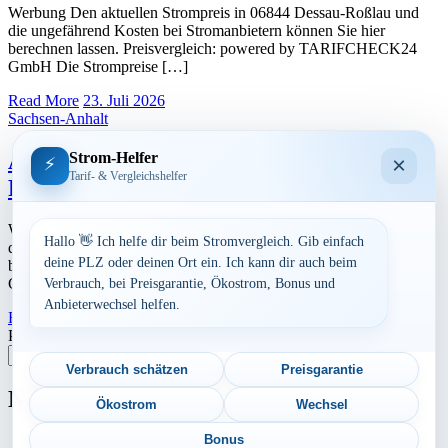
Werbung Den aktuellen Strompreis in 06844 Dessau-Roßlau und
die ungefährend Kosten bei Stromanbietern können Sie hier
berechnen lassen. Preisvergleich: powered by TARIFCHECK24
GmbH Die Strompreise […]
Read More
23. Juli 2026
Sachsen-Anhalt
Aktuelle Strompreise in 06847 Dessau-
Strom-Helfer
×
⚡
Tarif- & Vergleichshelfer
Roßlau
Werbung Den aktuellen Strompreis in 06847 Dessau-Roßlau und
Hallo 👋 Ich helfe dir beim Stromvergleich. Gib einfach
die ungefährend Kosten bei Stromanbietern können Sie hier
deine PLZ oder deinen Ort ein. Ich kann dir auch beim
berechnen lassen. Preisvergleich: powered by TARIFCHECK24
GmbH Die Strompreise […]
Verbrauch, bei Preisgarantie, Ökostrom, Bonus und
Anbieterwechsel helfen.
Read More
23. Juli 2026
Postleitzahl eingeben
Suchen
Verbrauch schätzen
Preisgarantie
Neu berechnet
Ökostrom
Wechsel
Bonus
Aktuelle Strompreise in 91465 Ergersheim