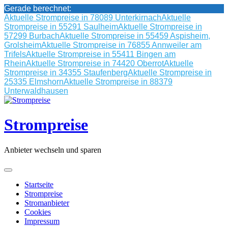
Gerade berechnet:
Aktuelle Strompreise in 78089 Unterkirnach
Aktuelle
Strompreise in 55291 Saulheim
Aktuelle Strompreise in
57299 Burbach
Aktuelle Strompreise in 55459 Aspisheim,
Grolsheim
Aktuelle Strompreise in 76855 Annweiler am
Trifels
Aktuelle Strompreise in 55411 Bingen am
Rhein
Aktuelle Strompreise in 74420 Oberrot
Aktuelle
Strompreise in 34355 Staufenberg
Aktuelle Strompreise in
25335 Elmshorn
Aktuelle Strompreise in 88379
Unterwaldhausen
Skip
to
content
Strompreise
Anbieter wechseln und sparen
Startseite
Strompreise
Stromanbieter
Cookies
Impressum