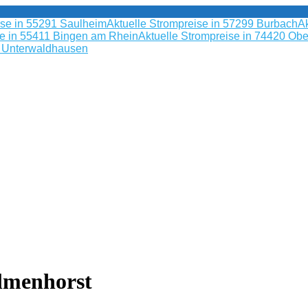
ise in 55291 Saulheim
Aktuelle Strompreise in 57299 Burbach
Ak
se in 55411 Bingen am Rhein
Aktuelle Strompreise in 74420 Obe
9 Unterwaldhausen
elmenhorst