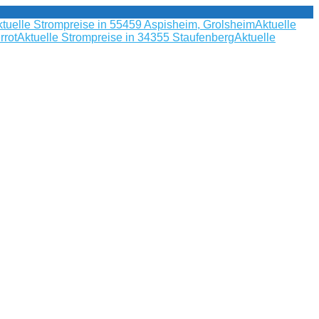
tuelle Strompreise in 55459 Aspisheim, Grolsheim
Aktuelle
rrot
Aktuelle Strompreise in 34355 Staufenberg
Aktuelle