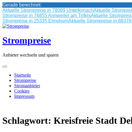
Gerade berechnet:
Aktuelle Strompreise in 78089 Unterkirnach
Aktuelle Strompre
Strompreise in 76855 Annweiler am Trifels
Aktuelle Stromprei
Strompreise in 25335 Elmshorn
Aktuelle Strompreise in 8837
Skip
to
content
Strompreise
Anbieter wechseln und sparen
Startseite
Strompreise
Stromanbieter
Cookies
Impressum
Schlagwort:
Kreisfreie Stadt D