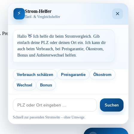
Strom-Helfer
×
⚡
Tarif- & Vergleichshelfer
assen. Preisvergleich: powered by TARIFCHECK24 GmbH Die
Hallo 👋 Ich helfe dir beim Stromvergleich. Gib
einfach deine PLZ oder deinen Ort ein. Ich kann dir
auch beim Verbrauch, bei Preisgarantie, Ökostrom,
Bonus und Anbieterwechsel helfen.
Verbrauch schätzen
Preisgarantie
Ökostrom
Wechsel
Bonus
PLZ
Suchen
oder
Ort
Schnell zur passenden Stromseite – ohne Umwege.