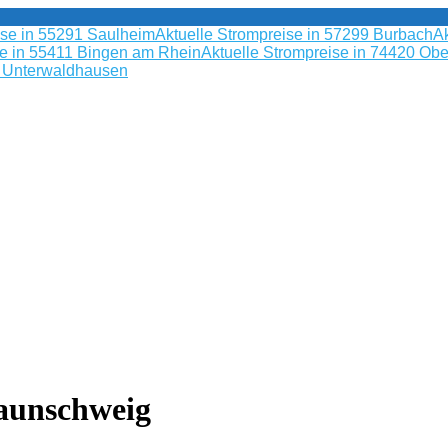
ise in 55291 Saulheim
Aktuelle Strompreise in 57299 Burbach
Ak
se in 55411 Bingen am Rhein
Aktuelle Strompreise in 74420 Obe
9 Unterwaldhausen
raunschweig