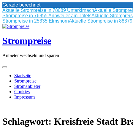
Gerade berechnet:
Aktuelle Strompreise in 78089 Unterkirnach
Aktuelle Strompre
Strompreise in 76855 Annweiler am Trifels
Aktuelle Stromprei
Strompreise in 25335 Elmshorn
Aktuelle Strompreise in 8837
Skip
to
content
Strompreise
Anbieter wechseln und sparen
Startseite
Strompreise
Stromanbieter
Cookies
Impressum
Schlagwort:
Kreisfreie Stadt B