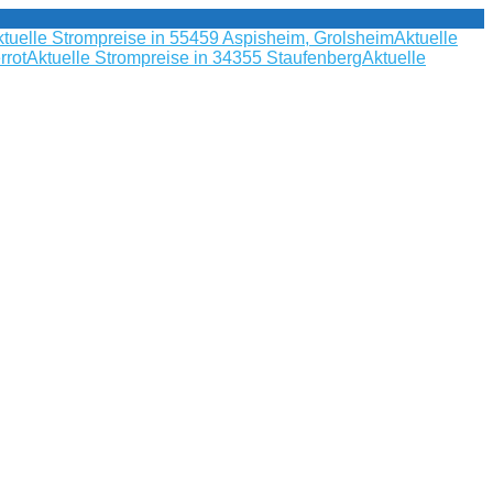
tuelle Strompreise in 55459 Aspisheim, Grolsheim
Aktuelle
rrot
Aktuelle Strompreise in 34355 Staufenberg
Aktuelle