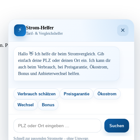
Strom-Helfer
×
⚡
Tarif- & Vergleichshelfer
lassen. Preisvergleich: powered by TARIFCHECK24 GmbH Die
Hallo 👋 Ich helfe dir beim Stromvergleich. Gib
einfach deine PLZ oder deinen Ort ein. Ich kann dir
auch beim Verbrauch, bei Preisgarantie, Ökostrom,
Bonus und Anbieterwechsel helfen.
Verbrauch schätzen
Preisgarantie
Ökostrom
Wechsel
Bonus
PLZ
Suchen
oder
Ort
Schnell zur passenden Stromseite – ohne Umwege.