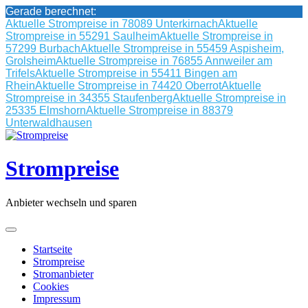
Gerade berechnet:
Aktuelle Strompreise in 78089 Unterkirnach
Aktuelle
Strompreise in 55291 Saulheim
Aktuelle Strompreise in
57299 Burbach
Aktuelle Strompreise in 55459 Aspisheim,
Grolsheim
Aktuelle Strompreise in 76855 Annweiler am
Trifels
Aktuelle Strompreise in 55411 Bingen am
Rhein
Aktuelle Strompreise in 74420 Oberrot
Aktuelle
Strompreise in 34355 Staufenberg
Aktuelle Strompreise in
25335 Elmshorn
Aktuelle Strompreise in 88379
Unterwaldhausen
Skip
to
content
Strompreise
Anbieter wechseln und sparen
Startseite
Strompreise
Stromanbieter
Cookies
Impressum