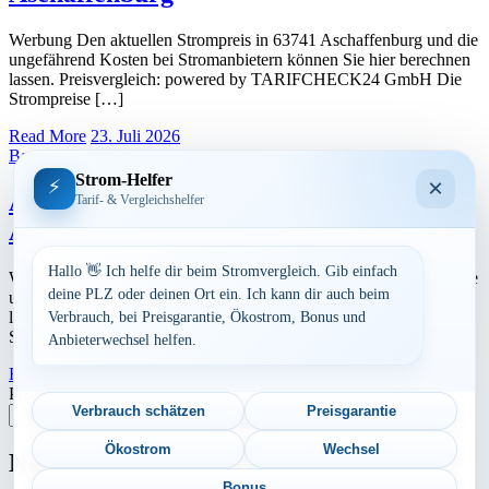
Werbung Den aktuellen Strompreis in 63741 Aschaffenburg und die
ungefährend Kosten bei Stromanbietern können Sie hier berechnen
lassen. Preisvergleich: powered by TARIFCHECK24 GmbH Die
Strompreise […]
Read More
23. Juli 2026
Bayern
Strom-Helfer
×
⚡
Aktuelle Strompreise in 63739
Tarif- & Vergleichshelfer
Aschaffenburg
Hallo 👋 Ich helfe dir beim Stromvergleich. Gib einfach
Werbung Den aktuellen Strompreis in 63739 Aschaffenburg und die
deine PLZ oder deinen Ort ein. Ich kann dir auch beim
ungefährend Kosten bei Stromanbietern können Sie hier berechnen
lassen. Preisvergleich: powered by TARIFCHECK24 GmbH Die
Verbrauch, bei Preisgarantie, Ökostrom, Bonus und
Strompreise […]
Anbieterwechsel helfen.
Read More
23. Juli 2026
Postleitzahl eingeben
Verbrauch schätzen
Preisgarantie
Suchen
Ökostrom
Wechsel
Neu berechnet
Bonus