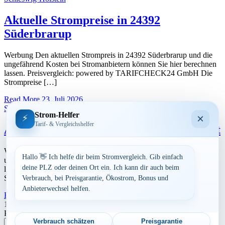
Aktuelle Strompreise in 24392
Süderbrarup
Werbung Den aktuellen Strompreis in 24392 Süderbrarup und die
ungefährend Kosten bei Stromanbietern können Sie hier berechnen
lassen. Preisvergleich: powered by TARIFCHECK24 GmbH Die
Strompreise […]
Read More
23. Juli 2026
Schleswig-Holstein
Strom-Helfer
×
⚡
Tarif- & Vergleichshelfer
Aktuelle Strompreise in 24885 Sieverstedt
Werbung Den aktuellen Strompreis in 24885 Sieverstedt und die
Hallo 👋 Ich helfe dir beim Stromvergleich. Gib einfach
ungefährend Kosten bei Stromanbietern können Sie hier berechnen
deine PLZ oder deinen Ort ein. Ich kann dir auch beim
lassen. Preisvergleich: powered by TARIFCHECK24 GmbH Die
Strompreise […]
Verbrauch, bei Preisgarantie, Ökostrom, Bonus und
Anbieterwechsel helfen.
Read More
23. Juli 2026
Seitennummerierung
1
2
…
7
Nächste
Postleitzahl eingeben
der
Verbrauch schätzen
Preisgarantie
Suchen