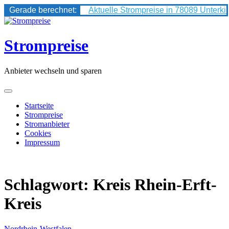
Gerade berechnet:
Aktuelle Strompreise in 78089 Unterki
Skip
to
content
Strompreise
Anbieter wechseln und sparen
Startseite
Strompreise
Stromanbieter
Cookies
Impressum
Schlagwort:
Kreis Rhein-Erft-
Kreis
Nordrhein-Westfalen