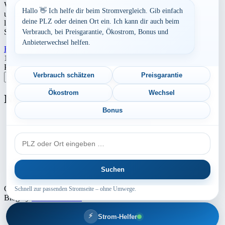
Werbung Den aktuellen Strompreis in 50169 Kerpen und die
Hallo 👋 Ich helfe dir beim Stromvergleich. Gib einfach
ungefährend Kosten bei Stromanbietern können Sie hier berechnen
deine PLZ oder deinen Ort ein. Ich kann dir auch beim
lassen. Preisvergleich: powered by TARIFCHECK24 GmbH Die
Strompreise […]
Verbrauch, bei Preisgarantie, Ökostrom, Bonus und
Anbieterwechsel helfen.
Read More
23. Juli 2026
Seitennummerierung
1
2
Nächste
Postleitzahl eingeben
der
Verbrauch schätzen
Preisgarantie
Suchen
Beiträge
Ökostrom
Wechsel
Neu berechnet
Bonus
Aktuelle Strompreise in 90475 Nürnberg
PLZ
Aktuelle Strompreise in 67680 Neuhemsbach
oder
Aktuelle Strompreise in 85630 Grasbrunn
Ort
Suchen
Aktuelle Strompreise in 67065 Ludwigshafen am Rhein
Copyright © 2024 - 2026 INTERMEDIA GROUP - Theme Marsh
Schnell zur passenden Stromseite – ohne Umwege.
Blog by
Creativ Themes
⚡
Strom-Helfer