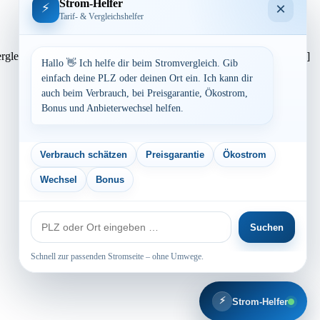
Strom-Helfer
×
⚡
Tarif- & Vergleichshelfer
reisvergleich: powered by TARIFCHECK24 GmbH Die Strompreise […]
Hallo 👋 Ich helfe dir beim Stromvergleich. Gib
einfach deine PLZ oder deinen Ort ein. Ich kann dir
auch beim Verbrauch, bei Preisgarantie, Ökostrom,
Bonus und Anbieterwechsel helfen.
Verbrauch schätzen
Preisgarantie
Ökostrom
Wechsel
Bonus
PLZ
Suchen
oder
Ort
Schnell zur passenden Stromseite – ohne Umwege.
⚡
Strom-Helfer