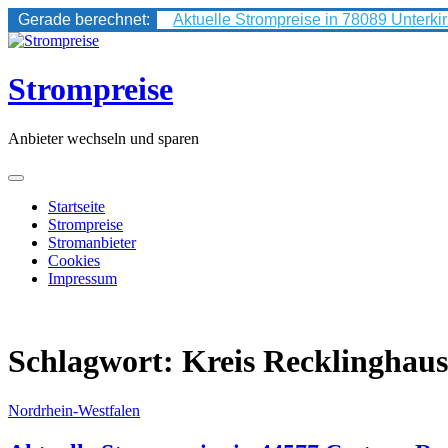
Gerade berechnet:
Aktuelle Strompreise in 78089 Unterki
Skip
to
content
Strompreise
Anbieter wechseln und sparen
Startseite
Strompreise
Stromanbieter
Cookies
Impressum
Schlagwort:
Kreis Recklinghau
Nordrhein-Westfalen