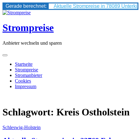
Gerade berechnet:
Aktuelle Strompreise in 78089 Unterki
Skip
to
content
Strompreise
Anbieter wechseln und sparen
Startseite
Strompreise
Stromanbieter
Cookies
Impressum
Schlagwort:
Kreis Ostholstein
Schleswig-Holstein