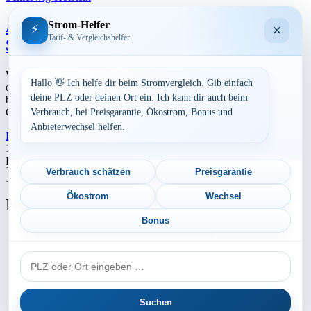
Aktuelle Strompreise in 23684
Strom-Helfer
×
⚡
Tarif- & Vergleichshelfer
Scharbeutz, Süsel
Werbung Den aktuellen Strompreis in 23684 Scharbeutz, Süsel und
Hallo 👋 Ich helfe dir beim Stromvergleich. Gib einfach
die ungefährend Kosten bei Stromanbietern können Sie hier
deine PLZ oder deinen Ort ein. Ich kann dir auch beim
berechnen lassen. Preisvergleich: powered by TARIFCHECK24
GmbH Die […]
Verbrauch, bei Preisgarantie, Ökostrom, Bonus und
Anbieterwechsel helfen.
Read More
23. Juli 2026
Seitennummerierung
1
2
3
Nächste
Postleitzahl eingeben
der
Verbrauch schätzen
Preisgarantie
Suchen
Beiträge
Ökostrom
Wechsel
Neu berechnet
Bonus
Aktuelle Strompreise in 69231 Rauenberg
PLZ
Aktuelle Strompreise in 47495 Rheinberg
oder
Aktuelle Strompreise in 85622 Feldkirchen
Ort
Suchen
Aktuelle Strompreise in 20255 Hamburg