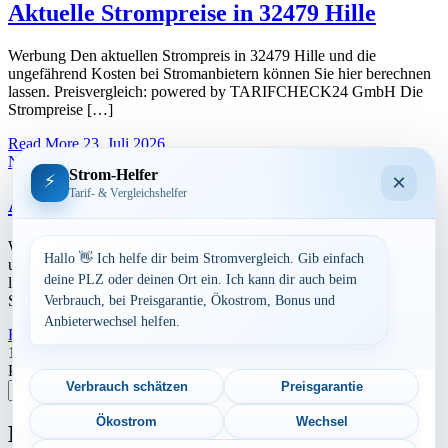
Aktuelle Strompreise in 32479 Hille
Werbung Den aktuellen Strompreis in 32479 Hille und die
ungefährend Kosten bei Stromanbietern können Sie hier berechnen
lassen. Preisvergleich: powered by TARIFCHECK24 GmbH Die
Strompreise […]
Read More
23. Juli 2026
Nordrhein-Westfalen
Strom-Helfer
×
⚡
Tarif- & Vergleichshelfer
Aktuelle Strompreise in 32423 Minden
Werbung Den aktuellen Strompreis in 32423 Minden und die
Hallo 👋 Ich helfe dir beim Stromvergleich. Gib einfach
ungefährend Kosten bei Stromanbietern können Sie hier berechnen
deine PLZ oder deinen Ort ein. Ich kann dir auch beim
lassen. Preisvergleich: powered by TARIFCHECK24 GmbH Die
Strompreise […]
Verbrauch, bei Preisgarantie, Ökostrom, Bonus und
Anbieterwechsel helfen.
Read More
23. Juli 2026
Seitennummerierung
1
2
Nächste
Postleitzahl eingeben
der
Verbrauch schätzen
Preisgarantie
Suchen
Beiträge
Ökostrom
Wechsel
Neu berechnet