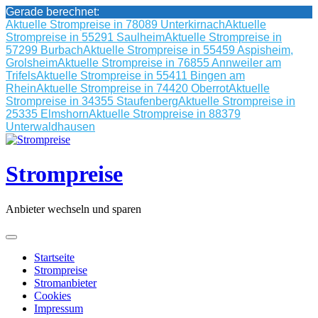
Gerade berechnet:
Aktuelle Strompreise in 78089 Unterkirnach
Aktuelle
Strompreise in 55291 Saulheim
Aktuelle Strompreise in
57299 Burbach
Aktuelle Strompreise in 55459 Aspisheim,
Grolsheim
Aktuelle Strompreise in 76855 Annweiler am
Trifels
Aktuelle Strompreise in 55411 Bingen am
Rhein
Aktuelle Strompreise in 74420 Oberrot
Aktuelle
Strompreise in 34355 Staufenberg
Aktuelle Strompreise in
25335 Elmshorn
Aktuelle Strompreise in 88379
Unterwaldhausen
Skip
to
content
Strompreise
Anbieter wechseln und sparen
Startseite
Strompreise
Stromanbieter
Cookies
Impressum