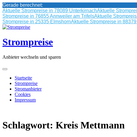
Gerade berechnet:
Aktuelle Strompreise in 78089 Unterkirnach
Aktuelle Strompre
Strompreise in 76855 Annweiler am Trifels
Aktuelle Stromprei
Strompreise in 25335 Elmshorn
Aktuelle Strompreise in 8837
Skip
to
content
Strompreise
Anbieter wechseln und sparen
Startseite
Strompreise
Stromanbieter
Cookies
Impressum
Schlagwort:
Kreis Mettmann