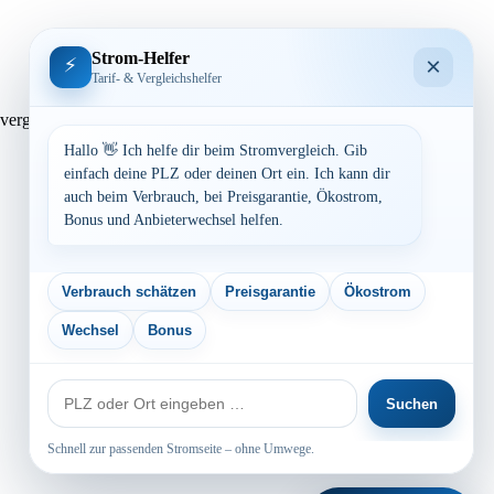
Strom-Helfer
×
⚡
Tarif- & Vergleichshelfer
 Preisvergleich: powered by TARIFCHECK24 GmbH Die Strompreise
Hallo 👋 Ich helfe dir beim Stromvergleich. Gib
einfach deine PLZ oder deinen Ort ein. Ich kann dir
auch beim Verbrauch, bei Preisgarantie, Ökostrom,
Bonus und Anbieterwechsel helfen.
Verbrauch schätzen
Preisgarantie
Ökostrom
Wechsel
Bonus
PLZ
Suchen
oder
Ort
Schnell zur passenden Stromseite – ohne Umwege.