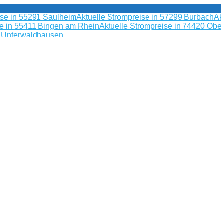
ise in 55291 Saulheim
Aktuelle Strompreise in 57299 Burbach
Ak
se in 55411 Bingen am Rhein
Aktuelle Strompreise in 74420 Obe
9 Unterwaldhausen