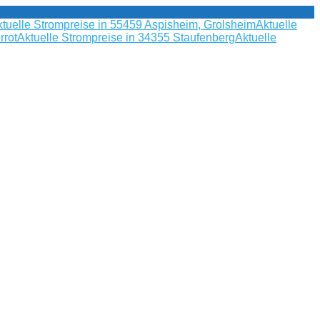
tuelle Strompreise in 55459 Aspisheim, Grolsheim
Aktuelle
rrot
Aktuelle Strompreise in 34355 Staufenberg
Aktuelle