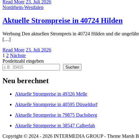
Read More
23. Juli 2026
Nordrhein-Westfalen
Aktuelle Strompreise in 40724 Hilden
Werbung Den aktuellen Strompreis in 40724 Hilden und die ungefä
[…]
Read More
23. Juli 2026
Seitennummerierung
1
2
Nächste
Postleitzahl eingeben
der
Suchen
Beiträge
Neu berechnet
Aktuelle Strompreise in 49326 Melle
Aktuelle Strompreise in 40595 Düsseldorf
Aktuelle Strompreise in 79875 Dachsberg
Aktuelle Strompreise in 38547 Calberlah
Copyright © 2024 - 2026 INTERMEDIA GROUP - Theme Marsh B