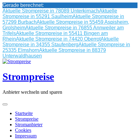
Gerade berechnet:
Aktuelle Strompreise in 78089 Unterkirnach
Aktuelle
Strompreise in 55291 Saulheim
Aktuelle Strompreise in
57299 Burbach
Aktuelle Strompreise in 55459 Aspisheim,
Grolsheim
Aktuelle Strompreise in 76855 Annweiler am
Trifels
Aktuelle Strompreise in 55411 Bingen am
Rhein
Aktuelle Strompreise in 74420 Oberrot
Aktuelle
Strompreise in 34355 Staufenberg
Aktuelle Strompreise in
25335 Elmshorn
Aktuelle Strompreise in 88379
Unterwaldhausen
Skip
to
content
Strompreise
Anbieter wechseln und sparen
Startseite
Strompreise
Stromanbieter
Cookies
Impressum