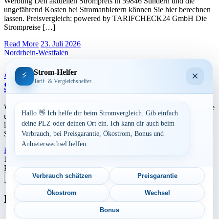
Werbung Den aktuellen Strompreis in 59846 Sundern und die
ungefährend Kosten bei Stromanbietern können Sie hier berechnen
lassen. Preisvergleich: powered by TARIFCHECK24 GmbH Die
Strompreise […]
Read More
23. Juli 2026
Nordrhein-Westfalen
Aktuelle Strompreise in 57392
Strom-Helfer
×
⚡
Tarif- & Vergleichshelfer
Schmallenberg
Werbung Den aktuellen Strompreis in 57392 Schmallenberg und die
Hallo 👋 Ich helfe dir beim Stromvergleich. Gib einfach
ungefährend Kosten bei Stromanbietern können Sie hier berechnen
deine PLZ oder deinen Ort ein. Ich kann dir auch beim
lassen. Preisvergleich: powered by TARIFCHECK24 GmbH Die
Strompreise […]
Verbrauch, bei Preisgarantie, Ökostrom, Bonus und
Anbieterwechsel helfen.
Read More
23. Juli 2026
Seitennummerierung
1
2
Nächste
Postleitzahl eingeben
der
Verbrauch schätzen
Preisgarantie
Suchen
Beiträge
Ökostrom
Wechsel
Neu berechnet
Bonus