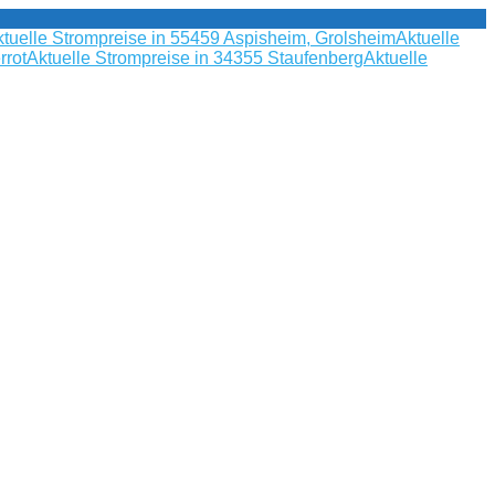
tuelle Strompreise in 55459 Aspisheim, Grolsheim
Aktuelle
rrot
Aktuelle Strompreise in 34355 Staufenberg
Aktuelle