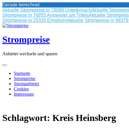
Gerade berechnet:
Aktuelle Strompreise in 78089 Unterkirnach
Aktuelle Strompre
Strompreise in 76855 Annweiler am Trifels
Aktuelle Stromprei
Strompreise in 25335 Elmshorn
Aktuelle Strompreise in 8837
Skip
to
content
Strompreise
Anbieter wechseln und sparen
Startseite
Strompreise
Stromanbieter
Cookies
Impressum
Schlagwort:
Kreis Heinsberg