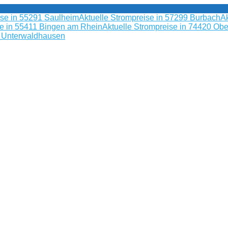
ise in 55291 Saulheim
Aktuelle Strompreise in 57299 Burbach
Ak
se in 55411 Bingen am Rhein
Aktuelle Strompreise in 74420 Obe
9 Unterwaldhausen